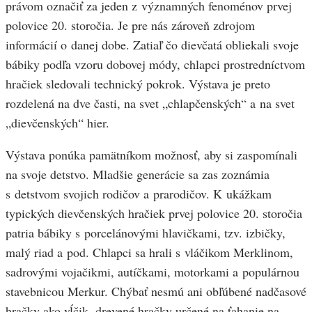
právom označiť za jeden z významných fenoménov prvej
polovice 20. storočia. Je pre nás zároveň zdrojom
informácií o danej dobe. Zatiaľ čo dievčatá obliekali svoje
bábiky podľa vzoru dobovej módy, chlapci prostredníctvom
hračiek sledovali technický pokrok. Výstava je preto
rozdelená na dve časti, na svet „chlapčenských“ a na svet
„dievčenských“ hier.
Výstava ponúka pamätníkom možnosť, aby si zaspomínali
na svoje detstvo. Mladšie generácie sa zas zoznámia
s detstvom svojich rodičov a prarodičov. K ukážkam
typických dievčenských hračiek prvej polovice 20. storočia
patria bábiky s porcelánovými hlavičkami, tzv. izbičky,
malý riad a pod. Chlapci sa hrali s vláčikom Merklinom,
sadrovými vojačikmi, autíčkami, motorkami a populárnou
stavebnicou Merkur. Chýbať nesmú ani obľúbené nadčasové
hračky ako vĺčik, drevené hračky určené na ťahanie na