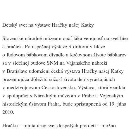
Detský svet na výstave Hračky našej Katky
Slovenské národné múzeum opäť láka verejnosť na svet hier
a hračiek. Po úspešnej výstave S drôtom v hlave
o ľudovom bábkovom divadle a kočovnom živote bábkarov
sa v sídelnej budove SNM na Vajanského nábreží
v Bratislave udomácni česká výstava Hračky našej Katky
prezentujúca dôležitú súčasť života detí vyrastajúcich
v medzivojnovom Československu. Výstava, ktorá vznikla
v spolupráci s Národným múzeom v Prahe a Vojenským
historickým ústavom Praha, bude sprístupnená od 19. júna
2010.
Hračku – miniatúrny svet dospelých pre deti – možno