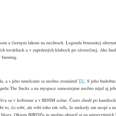
om a čiernym lakom na nechtoch. Legenda brnenskej alternatí
lých továrňach a v zaprdených kluboch po záverečnej. Ako hud
 burning.
ada, a s jeho umelcami sa možno zoznámiť
TU
. S jeho hudobn
u kapelu The Sucks a na myspace samozrejme možno nájsť aj je
žíva sa v lezbizme a v BDSM scéne. Často chodí po kanáloch, 
obí to, čo robí, ale robí toho tak veľa, že niekedy ani nespí a
é blogy. Okrem BIRDZu ju možno objaviť aj na univerzitných 