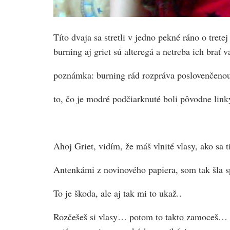
Títo dvaja sa stretli v jedno pekné ráno o tre
burning aj griet sú alteregá a netreba ich brať
poznámka: burning rád rozpráva poslovenčenou
to, čo je modré podčiarknuté boli pôvodne linky,
Ahoj Griet, vidím, že máš vlnité vlasy, ako sa t
Antenkámi z novinového papiera, som tak šla sp
To je škoda, ale aj tak mi to ukaž..
Rozčešeš si vlasy… potom to takto zamoceš… d