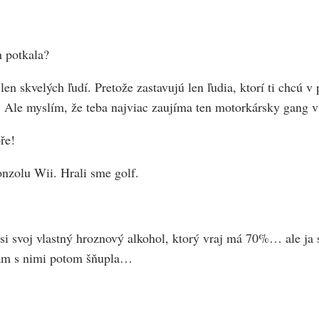
m potkala?
len skvelých ľudí. Pretože zastavujú len ľudia, ktorí ti chcú
í. Ale myslím, že teba najviac zaujíma ten motorkársky gang v
ře!
konzolu Wii. Hrali sme golf.
 si svoj vlastný hroznový alkohol, ktorý vraj má 70%… ale ja
 tam s nimi potom šňupla…