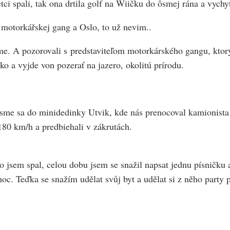
i spali, tak ona drtila golf na Wiičku do ôsmej rána a vychyt
a motorkářskej gang a Oslo, to už nevim..
rme. A pozorovali s predstaviteľom motorkárského gangu, ktorý
ko a vyjde von pozerať na jazero, okolitú prírodu.
 sme sa do minidedinky Utvik, kde nás prenocoval kamionista 
180 km/h a predbiehali v zákrutách.
 jsem spal, celou dobu jsem se snažil napsat jednu písničku a
moc. Teďka se snažím udělat svůj byt a udělat si z něho party p