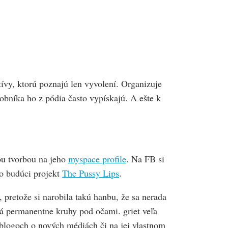
vy, ktorú poznajú len vyvolení. Organizuje
obníka ho z pódia často vypískajú. A ešte k
ou tvorbou na jeho
myspace profile
. Na FB si
ho budúci projekt
The Pussy Lips
.
pretože si narobila takú hanbu, že sa nerada
 má permanentne kruhy pod očami. griet veľa
blogoch o nových médiách či na jej vlastnom