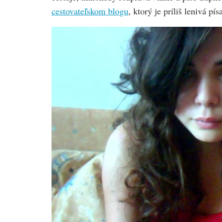
cestovateľskom blogu
, ktorý je príliš lenivá pí