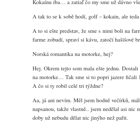
Kokaínu iba… a zatiaľ čo my sme už dávno všetc
A tak to se k sobě hodí, golf – kokain, ale ted
A to si ešte predstav, že sme s nimi boli na fa
farme zobudí, spraví si kávu, zatočí hašišové br
Norská romantika na motorke, hej?
Hej. Okrem tejto som mala ešte jednu. Dostali
na motorke… Tak sme si to popri jazere fičali 
A čo si ty robil celé tri týždne?
Aa, já ani nevím. Měl jsem hodně večírků, málo
napsanou, takže vlastně.. jsem nedělal asi nic 
doby už nebudu dělat nic jinýho než pařit.