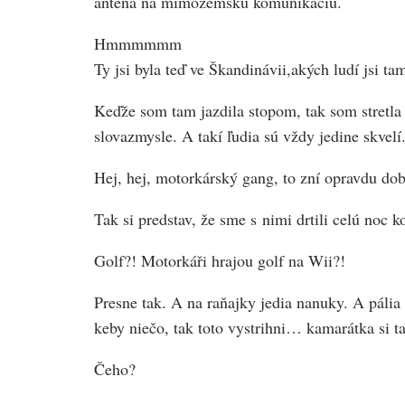
anténa na mimozemskú komunikáciu.
Hmmmmmm
Ty jsi byla teď ve Škandinávii,akých ludí jsi ta
Keďže som tam jazdila stopom, tak som stretla 
slovazmysle. A takí ľudia sú vždy jedine skvel
Hej, hej, motorkárský gang, to zní opravdu dob
Tak si predstav, že sme s nimi drtili celú noc 
Golf?! Motorkáři hrajou golf na Wii?!
Presne tak. A na raňajky jedia nanuky. A pália
keby niečo, tak toto vystrihni… kamarátka si
Čeho?