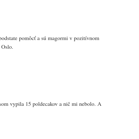
 v podstate pomôcť a sú magormi v pozitívnom
 Oslo.
 som vypila 15 poldecakov a nič mi nebolo. A