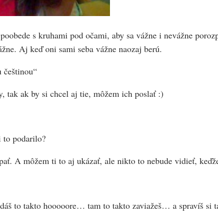
tej poobede s kruhami pod očami, aby sa vážne i nevážne poroz
 vážne. Aj keď oni sami seba vážne naozaj berú.
 češtinou“
 tak ak by si chcel aj tie, môžem ich poslať :)
i to podarilo?
ať. A môžem ti to aj ukázať, ale nikto to nebude vidieť, keďž
áš to takto hooooore… tam to takto zaviažeš… a spravíš si 