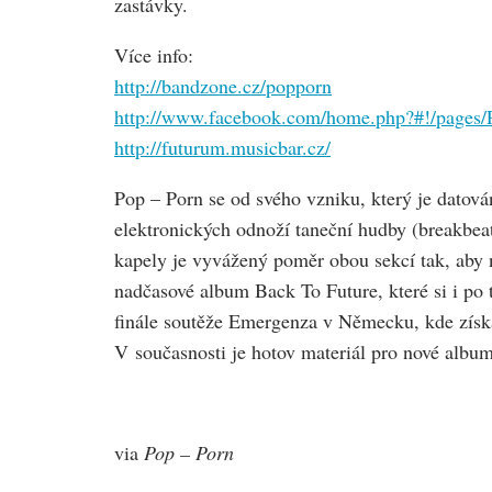
zastávky.
Více info:
http://bandzone.cz/popporn
http://www.facebook.com/home.php?#!/page
http://futurum.musicbar.cz/
Pop – Porn se od svého vzniku, který je datová
elektronických odnoží taneční hudby (breakbeat
kapely je vyvážený poměr obou sekcí tak, aby n
nadčasové album Back To Future, které si i po 
finále soutěže Emergenza v Německu, kde získa
V současnosti je hotov materiál pro nové album
via
Pop – Porn