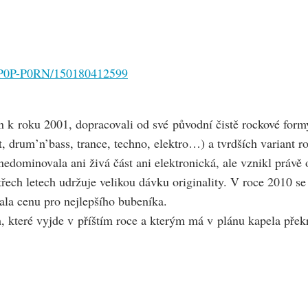
s/P0P-P0RN/150180412599
n k roku 2001, dopracovali od své původní čistě rockové form
, drum’n’bass, trance, techno, elektro…) a tvrdších variant 
edominovala ani živá část ani elektronická, ale vznikl právě
třech letech udržuje velikou dávku originality. V roce 2010 s
la cenu pro nejlepšího bubeníka.
, které vyjde v příštím roce a kterým má v plánu kapela překr