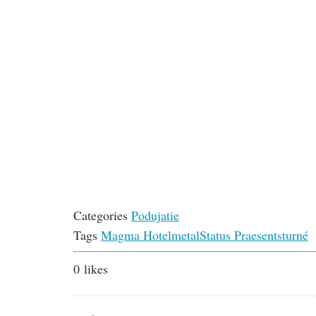
Categories
Podujatie
Tags
Magma Hotel
metal
Status Praesents
turné
0
likes