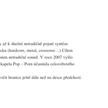
y až k dnešní netradičně pojaté syntéze
rocku (hardcore, metal, crossover…) Cílem
 onen netradiční sound. V roce 2007 vyšlo
e kapela Pop – Porn účastnila celosvětového
očit hranice ještě dále než na desce předchozí.