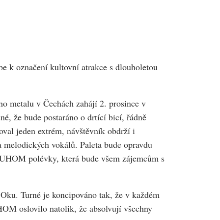
be k označení kultovní atrakce s dlouholetou
o metalu v Čechách zahájí 2. prosince v
é, že bude postaráno o drtící bicí, řádně
val jeden extrém, návštěvník obdrží i
 a melodických vokálů. Paleta bude opravdu
 do UHOM polévky, která bude všem zájemcům s
m Oku. Turné je koncipováno tak, že v každém
HOM oslovilo natolik, že absolvují všechny