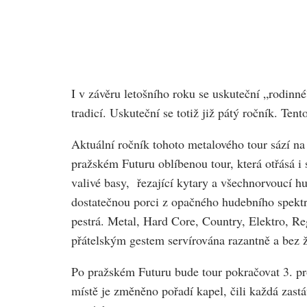
I v závěru letošního roku se uskuteční „rodinn
tradicí. Uskuteční se totiž již pátý ročník. Te
Aktuální ročník tohoto metalového tour sází n
pražském Futuru oblíbenou tour, která otřásá i
valivé basy, řezající kytary a všechnorvoucí 
dostatečnou porci z opačného hudebního spektr
pestrá. Metal, Hard Core, Country, Elektro, 
přátelským gestem servírována razantně a bez ž
Po pražském Futuru bude tour pokračovat 3. pr
místě je změněno pořadí kapel, čili každá zast