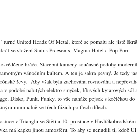
é“ turné United Headz Of Metal, které se pomalu ale jistě škrá
ntokrát ve složení Status Praesents, Magma Hotel a Pop Porn.
a osvědčené hráče. Stavební kameny současné podoby moderníh
 samotným vánočním kultem. A ten je sakra pevný. Je tedy jasn
hurónské řevy. Aby však byla zachována rovnováha a nepřevaho
a v podobě nabitých elektro smyček, líbivých kytarových sól
Regge, Disko, Punk, Funky, to vše naháže pejsek s kočičkou
inýru minimálně ve třech fázích po třech dílech.
osince v Trianglu ve Štětí a 10. prosince v Havlíčkobrodské
ávka má kapku jinou atmosféru. To aby se nenudili ti, kdož U