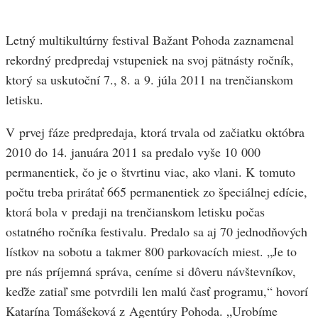
Letný multikultúrny festival Bažant Pohoda zaznamenal
rekordný predpredaj vstupeniek na svoj pätnásty ročník,
ktorý sa uskutoční 7., 8. a 9. júla 2011 na trenčianskom
letisku.
V prvej fáze predpredaja, ktorá trvala od začiatku októbra
2010 do 14. januára 2011 sa predalo vyše 10 000
permanentiek, čo je o štvrtinu viac, ako vlani. K tomuto
počtu treba prirátať 665 permanentiek zo špeciálnej edície,
ktorá bola v predaji na trenčianskom letisku počas
ostatného ročníka festivalu. Predalo sa aj 70 jednodňových
lístkov na sobotu a takmer 800 parkovacích miest. „Je to
pre nás príjemná správa, ceníme si dôveru návštevníkov,
keďže zatiaľ sme potvrdili len malú časť programu,“ hovorí
Katarína Tomášeková z Agentúry Pohoda. „Urobíme