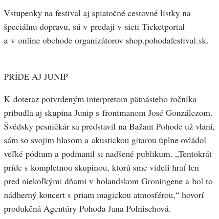
Vstupenky na festival aj spiatočné cestovné lístky na
špeciálnu dopravu, sú v predaji v sieti Ticketportal
a v online obchode organizátorov shop.pohodafestival.sk.
PRÍDE AJ JUNIP
K doteraz potvrdeným interpretom pätnásteho ročníka
pribudla aj skupina Junip s frontmanom José Gonzálezom.
Švédsky pesničkár sa predstavil na Bažant Pohode už vlani,
sám so svojim hlasom a akustickou gitarou úplne ovládol
veľké pódium a podmanil si nadšené publikum. „Tentokrát
príde s kompletnou skupinou, ktorú sme videli hrať len
pred niekoľkými dňami v holandskom Groningene a bol to
nádherný koncert s priam magickou atmosférou,“ hovorí
produkčná Agentúry Pohoda Jana Polnischová.