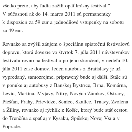
všetko preto, aby ľudia zažili opäť krásny festival.“
V súčasnoti až do 14. marca 2011 sú permanentky
k dispozícii za 59 eur a jednodňové vstupenky na sobotu
za 49 eur.
Rovnako sa zvýšil záujem o špeciálnu spiatočnú festivalovú
dopravu, ktorá dovezie vo štvrtok 7. júla 2011 návštevníkov
festivalu rovno na festival a po jeho skončení, v nedeľu 10.
júla 2011 zase domov. Jeden autobus z Bratislavy je už
vypredaný, samozrejme, pripravený bude aj ďalší. Stále sú
v ponuke aj autobusy z Banskej Bystrice, Brna, Komárna,
Levíc, Martina, Myjavy, Nitry, Nových Zámkov, Ostravy,
Piešťan, Prahy, Prievidze, Senice, Skalice, Trnavy, Zvolena
a Žiliny, rovnako aj rýchlik z Košíc, ktorý bude stáť cestou
do Trenčína a späť aj v Kysaku, Spišskej Novej Vsi a v
Poprade.