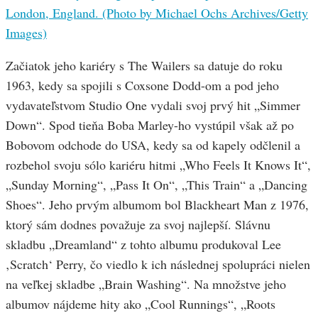
Začiatok jeho kariéry s The Wailers sa datuje do roku
1963, kedy sa spojili s Coxsone Dodd-om a pod jeho
vydavateľstvom Studio One vydali svoj prvý hit „Simmer
Down“. Spod tieňa Boba Marley-ho vystúpil však až po
Bobovom odchode do USA, kedy sa od kapely odčlenil a
rozbehol svoju sólo kariéru hitmi „Who Feels It Knows It“,
„Sunday Morning“, „Pass It On“, „This Train“ a „Dancing
Shoes“. Jeho prvým albumom bol Blackheart Man z 1976,
ktorý sám dodnes považuje za svoj najlepší. Slávnu
skladbu „Dreamland“ z tohto albumu produkoval Lee
‚Scratch‘ Perry, čo viedlo k ich následnej spolupráci nielen
na veľkej skladbe „Brain Washing“. Na množstve jeho
albumov nájdeme hity ako „Cool Runnings“, „Roots