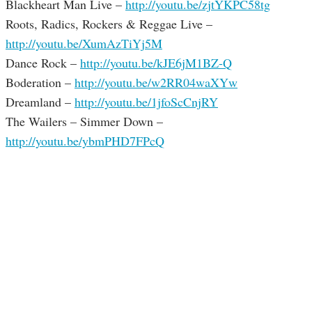
Blackheart Man Live –
http://youtu.be/zjtYKPC58tg
Roots, Radics, Rockers & Reggae Live –
http://youtu.be/XumAzTiYj5M
Dance Rock –
http://youtu.be/kJE6jM1BZ-Q
Boderation –
http://youtu.be/w2RR04waXYw
Dreamland –
http://youtu.be/1jfoScCnjRY
The Wailers – Simmer Down –
http://youtu.be/ybmPHD7FPcQ