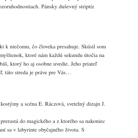
pozoruhodnostiach. Pánsky duševný striptíz
ekt k niečomu, čo človeka presahuje. Skúsil som
e myšlienok, ktoré nám každú sekundu útočia na
š, ktorý ho aj osobne uvedie. Jeho priateľ
ľ, táto streda je práve pre Vás…
kostýmy a scéna E. Ráczová, svetelný dizajn J.
e prerastá do magického a z ktorého sa nakoniec
ní sa v labyrinte obyčajného života. S