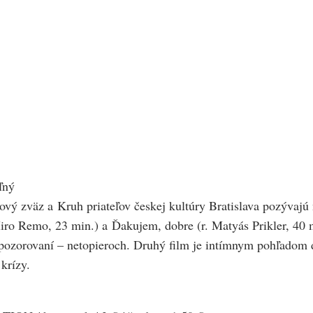
ľný
vý zväz a Kruh priateľov českej kultúry Bratislava pozývajú
Miro Remo, 23 min.) a Ďakujem, dobre (r. Matyás Prikler, 40 m
pozorovaní – netopieroch. Druhý film je intímnym pohľadom d
krízy.