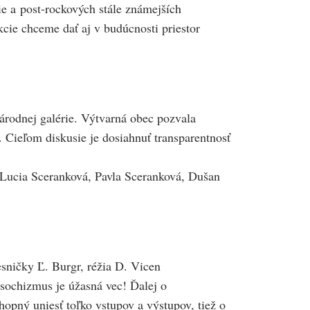
ie a post-rockových stále známejších
kcie chceme dať aj v budúcnosti priestor
árodnej galérie. Výtvarná obec pozvala
Cieľom diskusie je dosiahnuť transparentnosť
Lucia Sceranková, Pavla Sceranková, Dušan
sničky Ľ. Burgr, réžia D. Vicen
sochizmus je úžasná vec! Ďalej o
hopný uniesť toľko vstupov a výstupov, tiež o