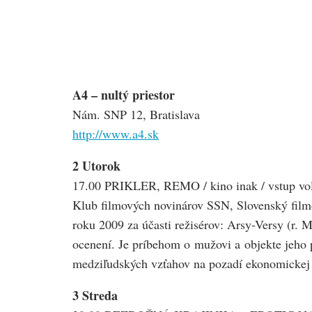
A4 – nultý priestor
Nám. SNP 12, Bratislava
http://www.a4.sk
2 Utorok
17.00 PRIKLER, REMO / kino inak / vstup vo
Klub filmových novinárov SSN, Slovenský filmo
roku 2009 za účasti režisérov: Arsy-Versy (r. 
ocenení. Je príbehom o mužovi a objekte jeho 
medziľudských vzťahov na pozadí ekonomickej 
3 Streda