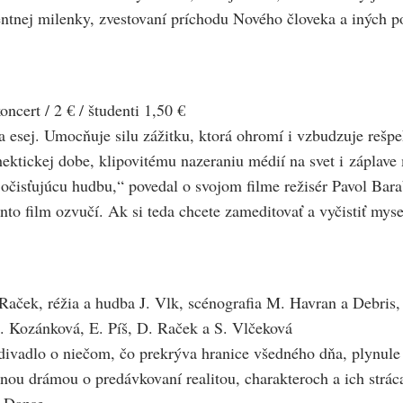
gentnej milenky, zvestovaní príchodu Nového človeka a iných 
rt / 2 € / študenti 1,50 €
na esej. Umocňuje silu zážitku, ktorá ohromí i vzbudzuje rešp
hektickej dobe, klipovitému nazeraniu médií na svet i záplav
isťujúcu hudbu,“ povedal o svojom filme režisér Pavol Barabá
o film ozvučí. Ak si teda chcete zameditovať a vyčistiť myse
aček, réžia a hudba J. Vlk, scénografia M. Havran a Debris, 
Z. Kozánková, E. Píš, D. Raček a S. Vlčeková
é divadlo o niečom, čo prekrýva hranice všedného dňa, plynul
nou drámou o predávkovaní realitou, charakteroch a ich stráca