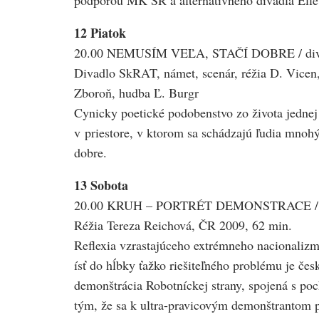
podporou MK SR a alternatívneho divadla Elle
12 Piatok
20.00 NEMUSÍM VEĽA, STAČÍ DOBRE / divadlo
Divadlo SkRAT, námet, scenár, réžia D. Vicen, 
Zboroň, hudba Ľ. Burgr
Cynicky poetické podobenstvo zo života jednej 
v priestore, v ktorom sa schádzajú ľudia mnohý
dobre.
13 Sobota
20.00 KRUH – PORTRÉT DEMONSTRACE / kino 
Réžia Tereza Reichová, ČR 2009, 62 min.
Reflexia vzrastajúceho extrémneho nacionalizmu
ísť do hĺbky ťažko riešiteľného problému je 
demonštrácia Robotníckej strany, spojená s po
tým, že sa k ultra-pravicovým demonštrantom p