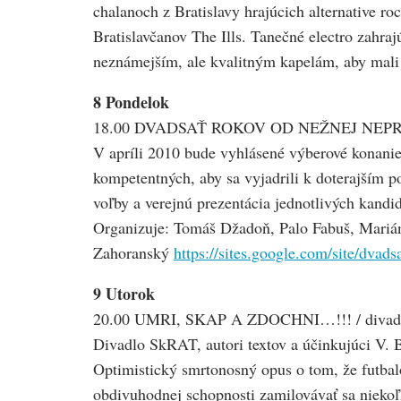
chalanoch z Bratislavy hrajúcich alternative r
Bratislavčanov The Ills. Tanečné electro zahra
neznámejším, ale kvalitným kapelám, aby mali 
8 Pondelok
18.00 DVADSAŤ ROKOV OD NEŽNEJ NEPREBE
V apríli 2010 bude vyhlásené výberové konanie 
kompetentných, aby sa vyjadrili k doterajším
voľby a verejnú prezentácia jednotlivých kandid
Organizuje: Tomáš Džadoň, Palo Fabuš, Marián
Zahoranský
https://sites.google.com/site/dvad
9 Utorok
20.00 UMRI, SKAP A ZDOCHNI…!!! / divadlo /
Divadlo SkRAT, autori textov a účinkujúci V. 
Optimistický smrtonosný opus o tom, že futba
obdivuhodnej schopnosti zamilovávať sa niekoľk