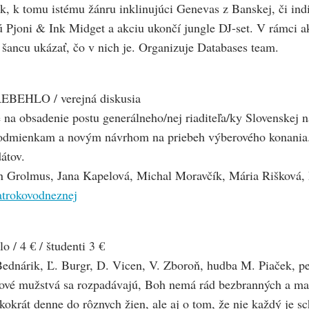
ock, k tomu istému žánru inklinujúci Genevas z Banskej, či ind
jú Pjoni & Ink Midget a akciu ukončí jungle DJ-set. V rámci a
šancu ukázať, čo v nich je. Organizuje Databases team.
HLO / verejná diskusia
na obsadenie postu generálneho/nej riaditeľa/ky Slovenskej n
 podmienkam a novým návrhom na priebeh výberového konania. 
átov.
 Grolmus, Jana Kapelová, Michal Moravčík, Mária Rišková, 
satrokovodneznej
 4 € / študenti 3 €
Bednárik, Ľ. Burgr, D. Vicen, V. Zboroň, hudba M. Piaček, pe
lové mužstvá sa rozpadávajú, Boh nemá rád bezbranných a ma
okrát denne do rôznych žien, ale aj o tom, že nie každý je sc