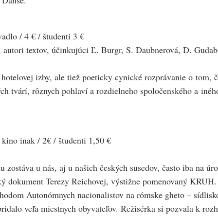
 Danse.
 / 4 € / študenti 3 €
autori textov, účinkujúci Ľ. Burgr, S. Daubnerová, D. Gudab
hotelovej izby, ale tiež poeticky cynické rozprávanie o tom, č
ch tvárí, rôznych pohlaví a rozdielneho spoločenského a inéh
inak / 2€ / študenti 1,50 €
 zostáva u nás, aj u našich českých susedov, často iba na úr
český dokument Terezy Reichovej, výstižne pomenovaný KRUH.
chodom Autonómnych nacionalistov na rómske gheto – sídlisko 
ridalo veľa miestnych obyvateľov. Režisérka si pozvala k roz