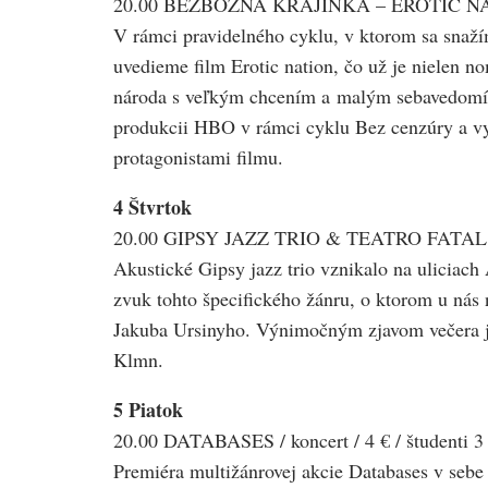
20.00 BEZBOŽNÁ KRAJINKA – EROTIC NATION 
V rámci pravidelného cyklu, v ktorom sa snažím
uvedieme film Erotic nation, čo už je nielen 
národa s veľkým chcením a malým sebavedomím u
produkcii HBO v rámci cyklu Bez cenzúry a vy 
protagonistami filmu.
4 Štvrtok
20.00 GIPSY JAZZ TRIO & TEATRO FATAL / ko
Akustické Gipsy jazz trio vznikalo na uliciac
zvuk tohto špecifického žánru, o ktorom u nás 
Jakuba Ursinyho. Výnimočným zjavom večera je 
Klmn.
5 Piatok
20.00 DATABASES / koncert / 4 € / študenti 3
Premiéra multižánrovej akcie Databases v sebe n