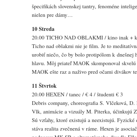
špecifikách slovenskej tantry, fenoméne inteli
nielen pre dámy…
10 Streda
20.00 TICHO NAD OBLAKMI / kino inak + konce
Ticho nad oblakmi nie je film. Je to meditatív
urobiť niečo, čo by bolo protipólom k dnešnej 
hlavu. Môj priateľ MAOK skomponoval skvelú oč
MAOK ešte raz a naživo pred očami divákov tent
11 Štvrtok
20.00 HEXEN / tanec / € 4 / študenti € 3
Debris company, choreografia S. Vlčeková, D. R
Vlk, animácie a vizuály M. Piterka, účinkujú 
Sú vzťahy, ktoré existujú a neexistujú. Fyzick
stáva realita zvečnená v ráme. Hexen je asociač