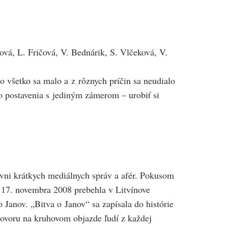
ová, L. Fričová, V. Bednárik, S. Vlčeková, V.
o všetko sa malo a z rôznych príčin sa neudialo
o postavenia s jediným zámerom – urobiť si
ovni krátkych mediálnych správ a afér. Pokusom
 17. novembra 2008 prebehla v Litvínove
Janov. „Bitva o Janov“ sa zapísala do histórie
hovoru na kruhovom objazde ľudí z každej