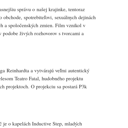
nejšiu správu o našej krajinke, tentoraz
 obchode, spotrebiteľovi, sexuálnych dejinách
ch a spoločenských zmien. Film vznikol v
v podobe živých rozhovorov s tvorcami a
ga Reinhardta a vytvárajú veľmi autentický
elesom Teatro Fatal, hudobného projektu
h projektoch. O projekciu sa postará P3k
eč je o kapelách Inductive Step, mladých