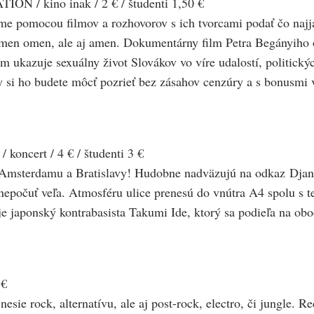
/ kino inak / 2 € / študenti 1,50 €
e pomocou filmov a rozhovorov s ich tvorcami podať čo najjas
nomen omen, ale aj amen. Dokumentárny film Petra Begányiho o
kazuje sexuálny život Slovákov vo víre udalostí, politický
si ho budete môcť pozrieť bez zásahov cenzúry a s bonusmi 
ncert / 4 € / študenti 3 €
h Amsterdamu a Bratislavy! Hudobne nadväzujú na odkaz Djan
nepočuť veľa. Atmosféru ulice prenesú do vnútra A4 spolu s t
japonský kontrabasista Takumi Ide, ktorý sa podieľa na oboc
 €
esie rock, alternatívu, ale aj post-rock, electro, či jungle. R