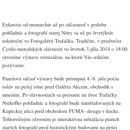
Exkurzia od monarchie až po súčasnosť v podobe
pohľadníc a fotografií starej Nitry sa už po štvrtýkrát
uskutoční vo Fotogalérii Trafačka. Tradične, v predvečer
Cyrilo-metodských slávností vo štvrtok 3.júla 2014 o 18:00
otvoríme výstavu vernisážou, na ktorú Vás srdečne
pozývame.
Panelová súčasť výstavy bude prístupná 4.-6. júla počas
osláv na pešej zóne pred Galéria Akcent, obchodík s
umením. Po slávnostiach sa presunie na dvor Trafačky.
Niekoľko pohľadníc a fotografií bude nainštalovaných na
Kupeckej ulici pred obchodom FUMA- design v kocke.
Tohtoročným oživením je interaktívna inštalácia piatich
starých fotografií pred historickými budovami na pešej