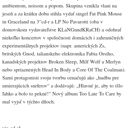
ambientom, noisom a popom. Skupina vznikla vlani na
jeseň a za krátku dobu stihla vydať singel Fat Pink Mouse
in Graceland na 3“cd-r a LP No Pavarotti (oba v
domovskom vydavateľstve KLaNGundKRaCH) a odohrať
niekoľko koncertov v spoločnosti domácich i zahraničných
experimentálnych projektov (napr. amerických Zs,
britských Gnod, talianskeho elektronika Fabia Orsiho,
kanadských projektov Broken Sleep, Milf Wolf a Merlyn
nebo spriaznených Head In Body a Core Of The Coalman).
Sami protagonisti svoju tvorbu označujú ako „hudbu pre
umierajúcich surferov“ a dodávajú: „Hlavné je, aby to išlo
ľahko a bolo to pekné!“ Nový album Too Late To Care by
mal vyjsť v týchto dňoch.
via
a4.sk