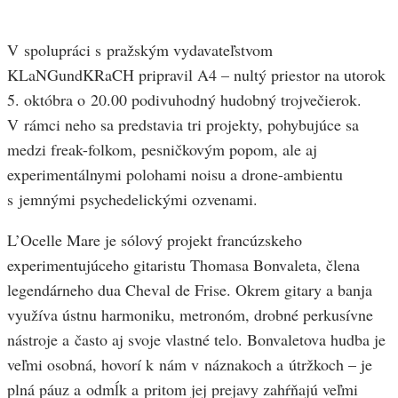
V spolupráci s pražským vydavateľstvom
KLaNGundKRaCH pripravil A4 – nultý priestor na utorok
5. októbra o 20.00 podivuhodný hudobný trojvečierok.
V rámci neho sa predstavia tri projekty, pohybujúce sa
medzi freak-folkom, pesničkovým popom, ale aj
experimentálnymi polohami noisu a drone-ambientu
s jemnými psychedelickými ozvenami.
L’Ocelle Mare je sólový projekt francúzskeho
experimentujúceho gitaristu Thomasa Bonvaleta, člena
legendárneho dua Cheval de Frise. Okrem gitary a banja
využíva ústnu harmoniku, metronóm, drobné perkusívne
nástroje a často aj svoje vlastné telo. Bonvaletova hudba je
veľmi osobná, hovorí k nám v náznakoch a útržkoch – je
plná páuz a odmĺk a pritom jej prejavy zahŕňajú veľmi