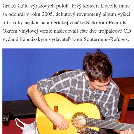
širokú škálu výrazových polôh. Prvý koncert L’ocelle mare
sa odohral v roku 2005, debutový rovnomený album vyšiel
o tri roky neskôr na americkej značke Sickroom Records.
Okrem vinylovej verzie nasledovali ešte dve trojpalcové CD
vydané francúzskym vydavateľstvom Souterrains-Refuges.