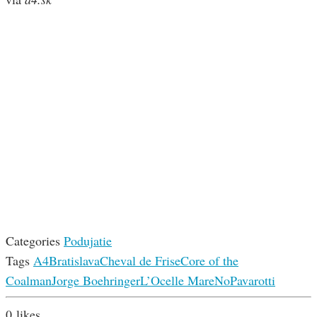
Categories
Podujatie
Tags
A4
Bratislava
Cheval de Frise
Core of the
Coalman
Jorge Boehringer
L’Ocelle Mare
NoPavarotti
0
likes