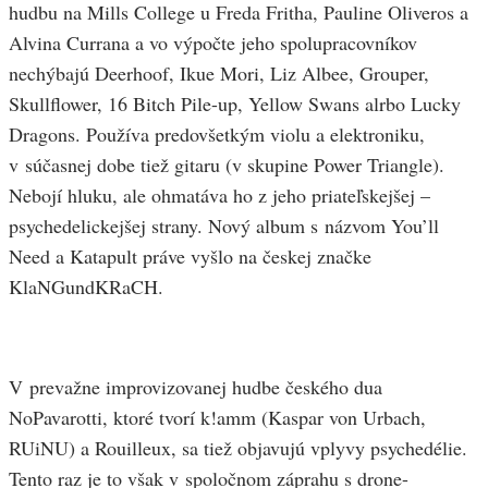
hudbu na Mills College u Freda Fritha, Pauline Oliveros a
Alvina Currana a vo výpočte jeho spolupracovníkov
nechýbajú Deerhoof, Ikue Mori, Liz Albee, Grouper,
Skullflower, 16 Bitch Pile-up, Yellow Swans alrbo Lucky
Dragons. Používa predovšetkým violu a elektroniku,
v súčasnej dobe tiež gitaru (v skupine Power Triangle).
Nebojí hluku, ale ohmatáva ho z jeho priateľskejšej –
psychedelickejšej strany. Nový album s názvom You’ll
Need a Katapult práve vyšlo na českej značke
KlaNGundKRaCH.
V prevažne improvizovanej hudbe českého dua
NoPavarotti, ktoré tvorí k!amm (Kaspar von Urbach,
RUiNU) a Rouilleux, sa tiež objavujú vplyvy psychedélie.
Tento raz je to však v spoločnom záprahu s drone-