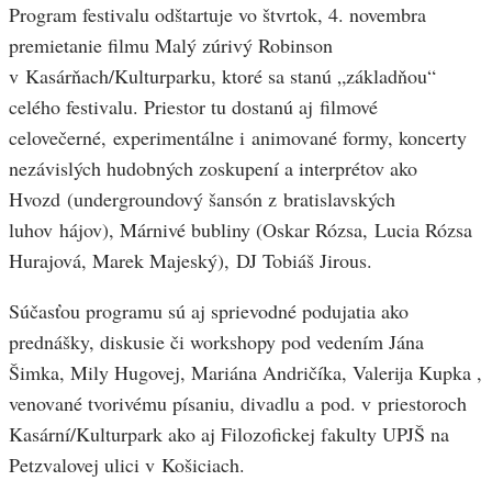
Program festivalu odštartuje vo štvrtok, 4. novembra
premietanie filmu Malý zúrivý Robinson
v Kasárňach/Kulturparku, ktoré sa stanú „základňou“
celého festivalu. Priestor tu dostanú aj filmové
celovečerné, experimentálne i animované formy, koncerty
nezávislých hudobných zoskupení a interprétov ako
Hvozd (undergroundový šansón z bratislavských
luhov hájov), Márnivé bubliny (Oskar Rózsa, Lucia Rózsa
Hurajová, Marek Majeský), DJ Tobiáš Jirous.
Súčasťou programu sú aj sprievodné podujatia ako
prednášky, diskusie či workshopy pod vedením Jána
Šimka, Mily Hugovej, Mariána Andričíka, Valerija Kupka ,
venované tvorivému písaniu, divadlu a pod. v priestoroch
Kasární/Kulturpark ako aj Filozofickej fakulty UPJŠ na
Petzvalovej ulici v Košiciach.