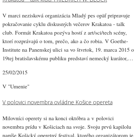
V marci nezisková organizácia Mladý pes opäť pripravuje
pokračovanie cyklu diskusných večerov Krakatoa - talk
club. Formát Krakatoa pozýva hostí z art/sci/tech scény,
ktorí rozprávajú o tom, prečo, ako a čo robia. V Goethe-
Institute na Panenskej ulici sa vo štvrtok, 19. marca 2015 o
19tej bratislavskému publiku predstaví nemecký kurátor,…
25/02/2015
V "Umenie"
V polovici novembra ovládne Košice opereta
Milovníci operety si na konci októbra a v polovici
novembra prídu v Košiciach na svoje. Svoju prvú kapilolu
napíše Košický operetný festival, ktorého organizátorom je