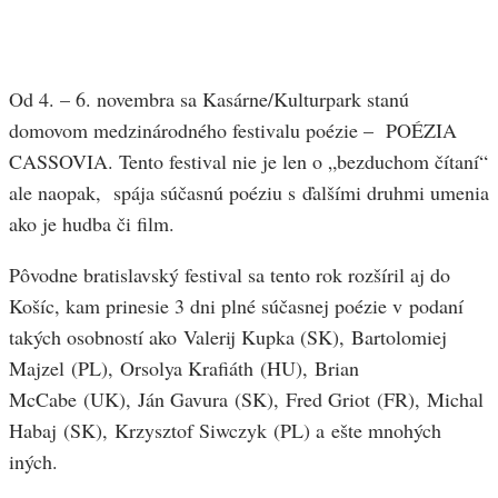
Od 4. – 6. novembra sa Kasárne/Kulturpark stanú
domovom medzinárodného festivalu poézie – POÉZIA
CASSOVIA. Tento festival nie je len o „bezduchom čítaní“
ale naopak, spája súčasnú poéziu s ďalšími druhmi umenia
ako je hudba či film.
Pôvodne bratislavský festival sa tento rok rozšíril aj do
Košíc, kam prinesie 3 dni plné súčasnej poézie v podaní
takých osobností ako Valerij Kupka (SK), Bartolomiej
Majzel (PL), Orsolya Krafiáth (HU), Brian
McCabe (UK), Ján Gavura (SK), Fred Griot (FR), Michal
Habaj (SK), Krzysztof Siwczyk (PL) a ešte mnohých
iných.