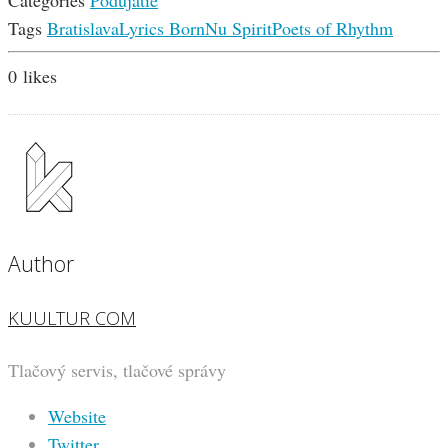
Categories
Podujatie
Tags
Bratislava
Lyrics Born
Nu Spirit
Poets of Rhythm
0
likes
Author
KUULTUR COM
Tlačový servis, tlačové správy
Website
Twitter