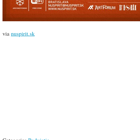
via
nuspirit.sk