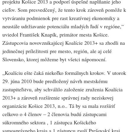
projektu Košice 2013 a podporí úspešné napĺňanie jeho
cieľov. Som presvedčený, že tento krok zároveň pomôže k
vytváraniu podmienok pre rast kreatívnej ekonomiky a
neustále udržiavanie potenciálu mladých ľudí v regióne,“
uviedol František Knapík, primátor mesta Košice.
Zástupcovia novovznikajúcej Koalície 2013+ sa zhodli na
jedinečnej príležitosti pre mesto, región, ale aj celé
Slovensko, ktorej môžeme byt všetci nápomocní.
„Koalíciu ešte čaká niekoľko formálnych krokov. V utorok
29. júna 2010 bude predložený návrh mestskému
zastupiteľstvu, aby schválilo založenie zruženia Koalícia
2013+ a zároveň rozšírenie správnej rady neziskovej
organizácie Košice 2013, n.o.. Tá by sa mala rozšíriť
celkovo o 4 členov – 2 členovia budú zástupcami
súkromného sektora , 1 zástupca Košického
samosprávneho kraja a 1 zástupcu zvolí Prešovský kraj