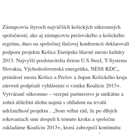
Zástupcovia štyroch najväčších košických súkromných
spoločností, ako aj zástupcovia prešovského a košického
regiónu, dnes na spoločnej tlačovej konferencii deklarovali
podporu projektu Košice Európske hlavné mesto kultúry
2013. Najvyšší predstavitelia firiem U.S.Steel, T-Systems
Slovakia, Východoslovenská energetika, NESS KDC,,
primátori mesta Košice a Prešov a župan Košického kraja
zároveň podpísali vyhlásenie o vzniku Koalície 2013+.
Vytvárané súkromno – verejné partnerstvo je unikátne a
zohrá dôležitú úlohu najmä s ohľadom na trvalú
udržateľnosť projektu . „Som veľmi rád, že po dlhých
rokovaniach sme dospeli k tomuto kroku a spoločne
zakladáme Koalíciu 2013+, ktorá zabezpečí kontinuitu