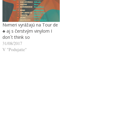
Nvmeri vyrážajú na Tour de
♣ aj s čerstvým vinylom I
don´t think so
31/08/2017
V "Podujatie"