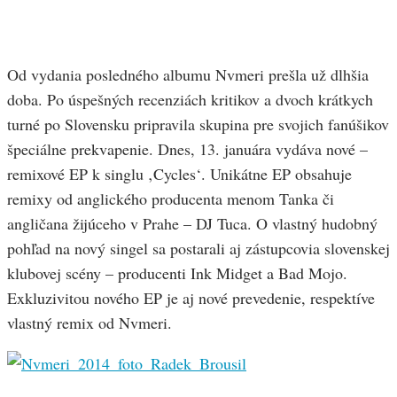
Od vydania posledného albumu Nvmeri prešla už dlhšia
doba. Po úspešných recenziách kritikov a dvoch krátkych
turné po Slovensku pripravila skupina pre svojich fanúšikov
špeciálne prekvapenie. Dnes, 13. januára vydáva nové –
remixové EP k singlu ‚Cycles‘. Unikátne EP obsahuje
remixy od anglického producenta menom Tanka či
angličana žijúceho v Prahe – DJ Tuca. O vlastný hudobný
pohľad na nový singel sa postarali aj zástupcovia slovenskej
klubovej scény – producenti Ink Midget a Bad Mojo.
Exkluzivitou nového EP je aj nové prevedenie, respektíve
vlastný remix od Nvmeri.