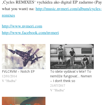
‚Cycles REMIXES‘ vychádza ako digital EP zadarmo (Pay
what you want) na:
http://music.nvmeri.com/album/cycles-
remixes
http://www.nvmeri.com
http://www.facebook.com/nvmeri
FVLCRVM – Notch EP
To idete vydávať v lete? To
12/01/2014
nemôže fungovať… Nvmeri
V "Hudba"
– I don’t think so
21/07/2017
V "Hudba"