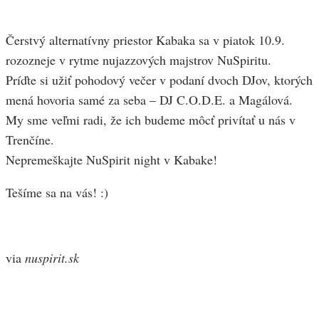
Čerstvý alternatívny priestor Kabaka sa v piatok 10.9.
rozozneje v rytme nujazzových majstrov NuSpiritu.
Príďte si užiť pohodový večer v podaní dvoch DJov, ktorých
mená hovoria samé za seba – DJ C.O.D.E. a Magálová.
My sme veľmi radi, že ich budeme môcť privítať u nás v
Trenčíne.
Nepremeškajte NuSpirit night v Kabake!
Tešíme sa na vás! :)
via
nuspirit.sk