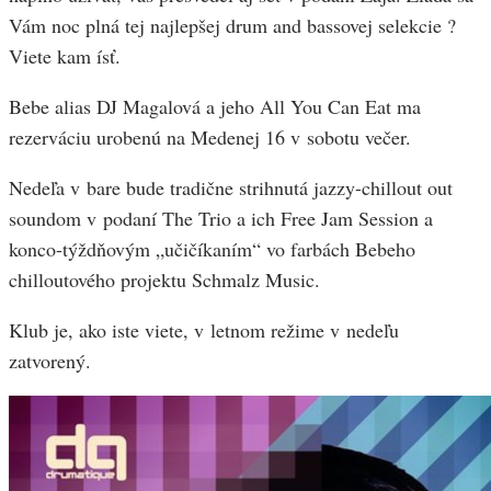
Vám noc plná tej najlepšej drum and bassovej selekcie ?
Viete kam ísť.
Bebe alias DJ Magalová a jeho All You Can Eat ma
rezerváciu urobenú na Medenej 16 v sobotu večer.
Nedeľa v bare bude tradične strihnutá jazzy-chillout out
soundom v podaní The Trio a ich Free Jam Session a
konco-týždňovým „učičíkaním“ vo farbách Bebeho
chilloutového projektu Schmalz Music.
Klub je, ako iste viete, v letnom režime v nedeľu
zatvorený.