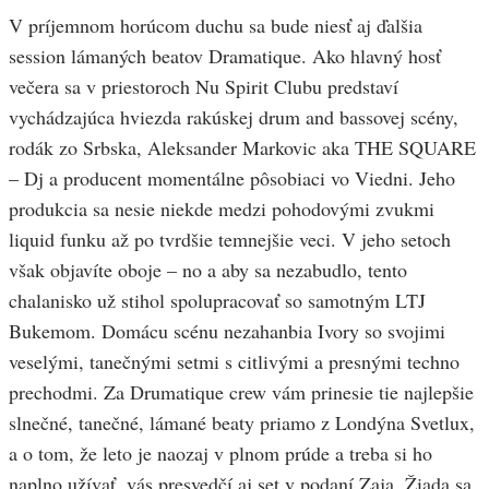
V príjemnom horúcom duchu sa bude niesť aj ďalšia
session lámaných beatov Dramatique. Ako hlavný hosť
večera sa v priestoroch Nu Spirit Clubu predstaví
vychádzajúca hviezda rakúskej drum and bassovej scény,
rodák zo Srbska, Aleksander Markovic aka THE SQUARE
– Dj a producent momentálne pôsobiaci vo Viedni. Jeho
produkcia sa nesie niekde medzi pohodovými zvukmi
liquid funku až po tvrdšie temnejšie veci. V jeho setoch
však objavíte oboje – no a aby sa nezabudlo, tento
chalanisko už stihol spolupracovať so samotným LTJ
Bukemom. Domácu scénu nezahanbia Ivory so svojimi
veselými, tanečnými setmi s citlivými a presnými techno
prechodmi. Za Drumatique crew vám prinesie tie najlepšie
slnečné, tanečné, lámané beaty priamo z Londýna Svetlux,
a o tom, že leto je naozaj v plnom prúde a treba si ho
naplno užívať, vás presvedčí aj set v podaní Zaja. Žiada sa