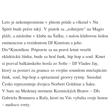
Leto je nekompromisne v plnom prúde a víkend v Nu
Spirit bude práve taký. V piatok sa „zohrejete“ na Magio
pláži, a následne v klube na Šafku, s našou klubovou šedou
eminenciou a rezidentom DJ Kinetom a jeho
Dis*Kinotékou. Pripravte sa na pravú letnú veselú
eklektickú žúrku, bude sa hrať funk, hip hop a soul. Kinet
si pozval balkánskeho hosťa zo Sofie – DJ Vladee Jay,
ktorý sa postaví za gramce so svojím soundom miešajúcim
funk, soul, hip-hop a spriaznené groovy rytmy. Susedné
Česko reprezentuje dvojica Norbert Goldstar a Saku.
V bare na Medenej stretnete Kozmických Bratov – DJs
Gabriela Brunnera a Rafa, ktorí na Vás vybalia svoje house
– nudisco svety.