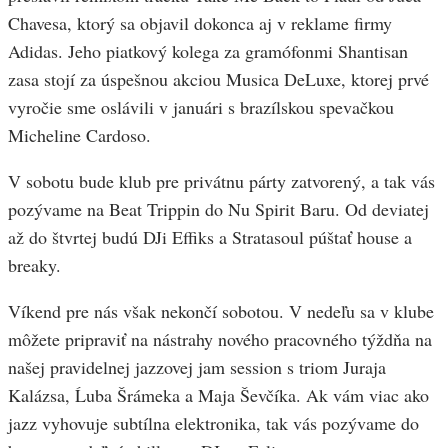
Chavesa, ktorý sa objavil dokonca aj v reklame firmy
Adidas. Jeho piatkový kolega za gramófonmi Shantisan
zasa stojí za úspešnou akciou Musica DeLuxe, ktorej prvé
vyročie sme oslávili v januári s brazílskou spevačkou
Micheline Cardoso.
V sobotu bude klub pre privátnu párty zatvorený, a tak vás
pozývame na Beat Trippin do Nu Spirit Baru. Od deviatej
až do štvrtej budú DJi Effiks a Stratasoul púštať house a
breaky.
Víkend pre nás však nekončí sobotou. V nedeľu sa v klube
môžete pripraviť na nástrahy nového pracovného týždňa na
našej pravidelnej jazzovej jam session s triom Juraja
Kalázsa, Ĺuba Šrámeka a Maja Ševčíka. Ak vám viac ako
jazz vyhovuje subtílna elektronika, tak vás pozývame do