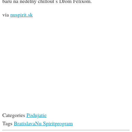
baru na nedeľný chillout s DJom Felixom.
via
nuspirit.sk
Categories
Podujatie
Tags
Bratislava
Nu Spirit
program