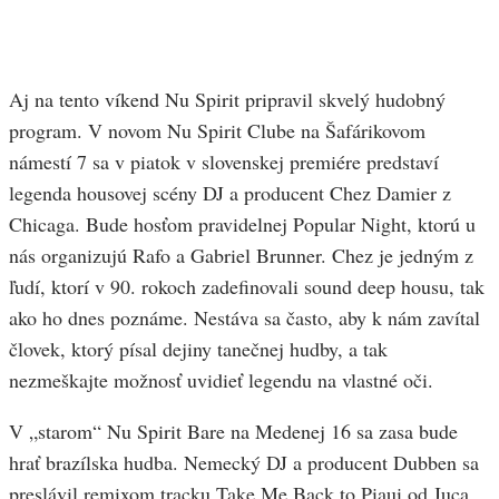
Aj na tento víkend Nu Spirit pripravil skvelý hudobný
program. V novom Nu Spirit Clube na Šafárikovom
námestí 7 sa v piatok v slovenskej premiére predstaví
legenda housovej scény DJ a producent Chez Damier z
Chicaga. Bude hosťom pravidelnej Popular Night, ktorú u
nás organizujú Rafo a Gabriel Brunner. Chez je jedným z
ľudí, ktorí v 90. rokoch zadefinovali sound deep housu, tak
ako ho dnes poznáme. Nestáva sa často, aby k nám zavítal
človek, ktorý písal dejiny tanečnej hudby, a tak
nezmeškajte možnosť uvidieť legendu na vlastné oči.
V „starom“ Nu Spirit Bare na Medenej 16 sa zasa bude
hrať brazílska hudba. Nemecký DJ a producent Dubben sa
preslávil remixom tracku Take Me Back to Piaui od Juca