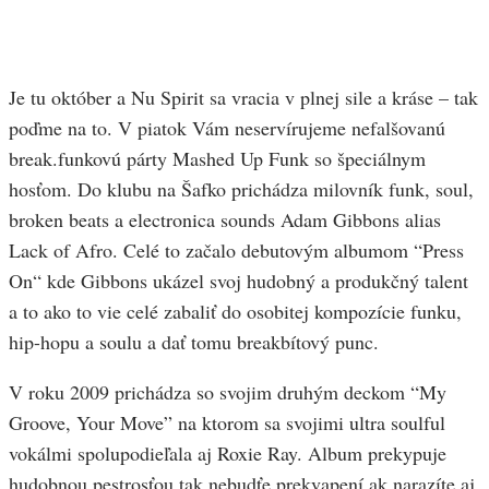
Je tu október a Nu Spirit sa vracia v plnej sile a kráse – tak
poďme na to. V piatok Vám neservírujeme nefalšovanú
break.funkovú párty Mashed Up Funk so špeciálnym
hosťom. Do klubu na Šafko prichádza milovník funk, soul,
broken beats a electronica sounds Adam Gibbons alias
Lack of Afro. Celé to začalo debutovým albumom “Press
On“ kde Gibbons ukázel svoj hudobný a produkčný talent
a to ako to vie celé zabaliť do osobitej kompozície funku,
hip-hopu a soulu a dať tomu breakbítový punc.
V roku 2009 prichádza so svojim druhým deckom “My
Groove, Your Move” na ktorom sa svojimi ultra soulful
vokálmi spolupodieľala aj Roxie Ray. Album prekypuje
hudobnou pestrosťou tak nebudťe prekvapení ak narazíte aj