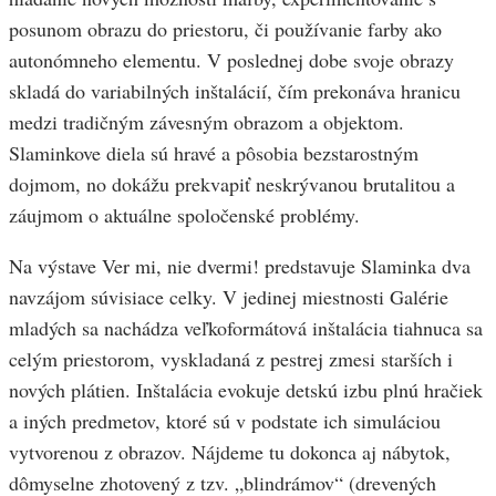
posunom obrazu do priestoru, či používanie farby ako
autonómneho elementu. V poslednej dobe svoje obrazy
skladá do variabilných inštalácií, čím prekonáva hranicu
medzi tradičným závesným obrazom a objektom.
Slaminkove diela sú hravé a pôsobia bezstarostným
dojmom, no dokážu prekvapiť neskrývanou brutalitou a
záujmom o aktuálne spoločenské problémy.
Na výstave Ver mi, nie dvermi! predstavuje Slaminka dva
navzájom súvisiace celky. V jedinej miestnosti Galérie
mladých sa nachádza veľkoformátová inštalácia tiahnuca sa
celým priestorom, vyskladaná z pestrej zmesi starších i
nových plátien. Inštalácia evokuje detskú izbu plnú hračiek
a iných predmetov, ktoré sú v podstate ich simuláciou
vytvorenou z obrazov. Nájdeme tu dokonca aj nábytok,
dômyselne zhotovený z tzv. „blindrámov“ (drevených