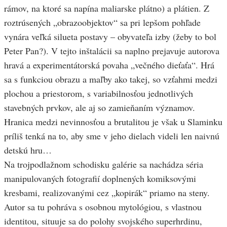
rámov, na ktoré sa napína maliarske plátno) a plátien. Z
roztrúsených „obrazoobjektov“ sa pri lepšom pohľade
vynára veľká silueta postavy – obyvateľa izby (žeby to bol
Peter Pan?). V tejto inštalácii sa naplno prejavuje autorova
hravá a experimentátorská povaha „večného dieťaťa“. Hrá
sa s funkciou obrazu a maľby ako takej, so vzťahmi medzi
plochou a priestorom, s variabilnosťou jednotlivých
stavebných prvkov, ale aj so zamieňaním významov.
Hranica medzi nevinnosťou a brutalitou je však u Slaminku
príliš tenká na to, aby sme v jeho dielach videli len naivnú
detskú hru…
Na trojpodlažnom schodisku galérie sa nachádza séria
manipulovaných fotografií doplnených komiksovými
kresbami, realizovanými cez „kopirák“ priamo na steny.
Autor sa tu pohráva s osobnou mytológiou, s vlastnou
identitou, situuje sa do polohy svojského superhrdinu,