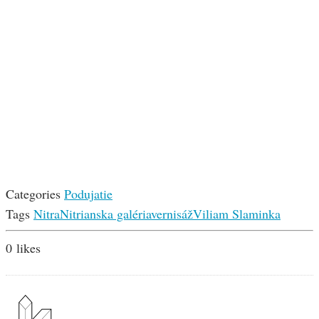
Categories
Podujatie
Tags
Nitra
Nitrianska galéria
vernisáž
Viliam Slaminka
0
likes