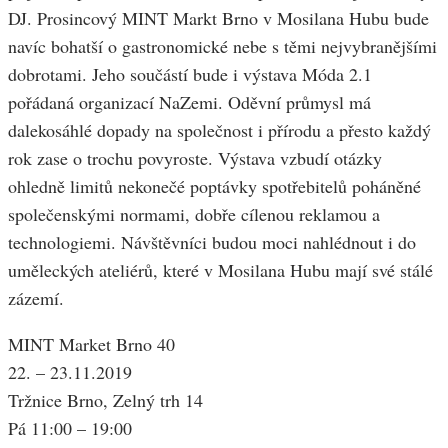
DJ. Prosincový MINT Markt Brno v Mosilana Hubu bude
navíc bohatší o gastronomické nebe s těmi nejvybranějšími
dobrotami. Jeho součástí bude i výstava Móda 2.1
pořádaná organizací NaZemi. Oděvní průmysl má
dalekosáhlé dopady na společnost i přírodu a přesto každý
rok zase o trochu povyroste. Výstava vzbudí otázky
ohledně limitů nekonečé poptávky spotřebitelů poháněné
společenskými normami, dobře cílenou reklamou a
technologiemi. Návštěvníci budou moci nahlédnout i do
uměleckých ateliérů, které v Mosilana Hubu mají své stálé
zázemí.
MINT Market Brno 40
22. – 23.11.2019
Tržnice Brno, Zelný trh 14
Pá 11:00 – 19:00