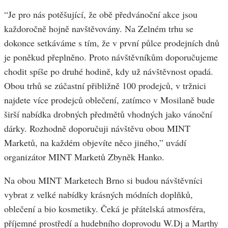
“Je pro nás potěšující, že obě předvánoční akce jsou
každoročně hojně navštěvovány. Na Zelném trhu se
dokonce setkáváme s tím, že v první půlce prodejních dnů
je poněkud přeplněno. Proto návštěvníkům doporučujeme
chodit spíše po druhé hodině, kdy už návštěvnost opadá.
Obou trhů se zúčastní přibližně 100 prodejců, v tržnici
najdete více prodejců oblečení, zatímco v Mosilaně bude
širší nabídka drobných předmětů vhodných jako vánoční
dárky. Rozhodně doporučuji návštěvu obou MINT
Marketů, na každém objevíte něco jiného,” uvádí
organizátor MINT Marketů Zbyněk Hanko.
Na obou MINT Marketech Brno si budou návštěvníci
vybrat z velké nabídky krásných módních doplňků,
oblečení a bio kosmetiky. Čeká je přátelská atmosféra,
příjemné prostředí a hudebního doprovodu W.Dj a Marthy