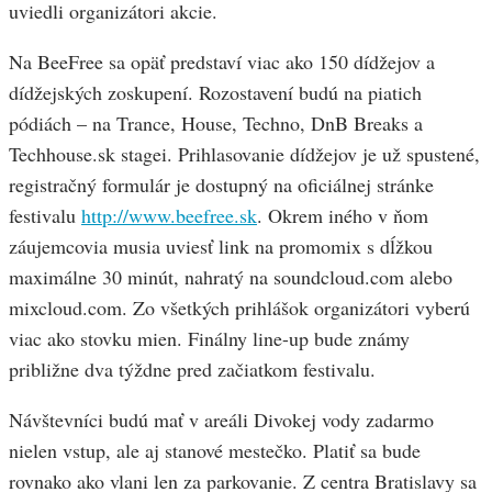
uviedli organizátori akcie.
Na BeeFree sa opäť predstaví viac ako 150 dídžejov a
dídžejských zoskupení. Rozostavení budú na piatich
pódiách – na Trance, House, Techno, DnB Breaks a
Techhouse.sk stagei. Prihlasovanie dídžejov je už spustené,
registračný formulár je dostupný na oficiálnej stránke
festivalu
http://www.beefree.sk
. Okrem iného v ňom
záujemcovia musia uviesť link na promomix s dĺžkou
maximálne 30 minút, nahratý na soundcloud.com alebo
mixcloud.com. Zo všetkých prihlášok organizátori vyberú
viac ako stovku mien. Finálny line-up bude známy
približne dva týždne pred začiatkom festivalu.
Návštevníci budú mať v areáli Divokej vody zadarmo
nielen vstup, ale aj stanové mestečko. Platiť sa bude
rovnako ako vlani len za parkovanie. Z centra Bratislavy sa