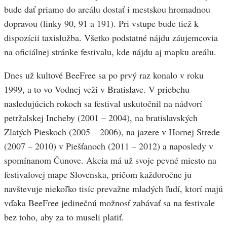
bude dať priamo do areálu dostať i mestskou hromadnou
dopravou (linky 90, 91 a 191). Pri vstupe bude tiež k
dispozícii taxislužba. Všetko podstatné nájdu záujemcovia
na oficiálnej stránke festivalu, kde nájdu aj mapku areálu.
Dnes už kultové BeeFree sa po prvý raz konalo v roku
1999, a to vo Vodnej veži v Bratislave. V priebehu
nasledujúcich rokoch sa festival uskutočnil na nádvorí
petržalskej Incheby (2001 – 2004), na bratislavských
Zlatých Pieskoch (2005 – 2006), na jazere v Hornej Strede
(2007 – 2010) v Piešťanoch (2011 – 2012) a naposledy v
spomínanom Čunove. Akcia má už svoje pevné miesto na
festivalovej mape Slovenska, pričom každoročne ju
navštevuje niekoľko tisíc prevažne mladých ľudí, ktorí majú
vďaka BeeFree jedinečnú možnosť zabávať sa na festivale
bez toho, aby za to museli platiť.