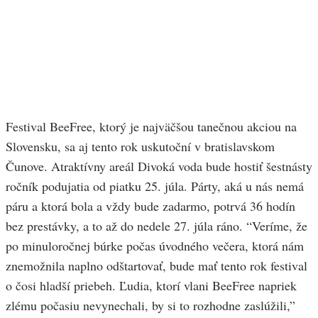
Festival BeeFree, ktorý je najväčšou tanečnou akciou na
Slovensku, sa aj tento rok uskutoční v bratislavskom
Čunove. Atraktívny areál Divoká voda bude hostiť šestnásty
ročník podujatia od piatku 25. júla. Párty, aká u nás nemá
páru a ktorá bola a vždy bude zadarmo, potrvá 36 hodín
bez prestávky, a to až do nedele 27. júla ráno. “Veríme, že
po minuloročnej búrke počas úvodného večera, ktorá nám
znemožnila naplno odštartovať, bude mať tento rok festival
o čosi hladší priebeh. Ľudia, ktorí vlani BeeFree napriek
zlému počasiu nevynechali, by si to rozhodne zaslúžili,”