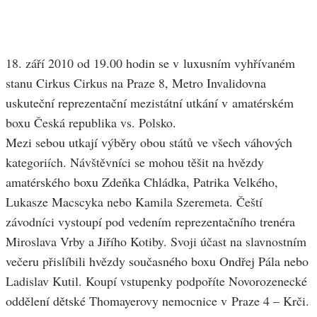
18. září 2010 od 19.00 hodin se v luxusním vyhřívaném
stanu Cirkus Cirkus na Praze 8, Metro Invalidovna
uskuteční reprezentační mezistátní utkání v amatérském
boxu Česká republika vs. Polsko.
Mezi sebou utkají výběry obou států ve všech váhových
kategoriích. Návštěvníci se mohou těšit na hvězdy
amatérského boxu Zdeňka Chládka, Patrika Velkého,
Lukasze Macscyka nebo Kamila Szeremeta. Čeští
závodníci vystoupí pod vedením reprezentačního trenéra
Miroslava Vrby a Jiřího Kotiby. Svoji účast na slavnostním
večeru přislíbili hvězdy současného boxu Ondřej Pála nebo
Ladislav Kutil. Koupí vstupenky podpoříte Novorozenecké
oddělení dětské Thomayerovy nemocnice v Praze 4 – Krči.