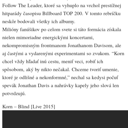
Follow The Leader, ktoré sa vyhuplo na vrchol prestížnej
hitparády časopisu Billboard TOP 200. V tomto rebríčku
neskôr bodovali všetky ich albumy.
Milióny fanúšikov po celom svete si táto formácia získala
nielen mimoriadne energickými koncertami,
nekompromisným frontmanom Jonathanom Davisom, ale
aj častými a vydarenými experimentami so zvukom. “Korn
chcel vždy hľadať inú cestu, meniť veci, robiť ich
spôsobom, aký by nikto nečakal. Chceme tvoriť umenie,
ktoré je odlišné a nekonformné,” nechal sa kedysi počuť
spevák Jonathan Davis a nahrávky kapely jeho slová len
potvrdzujú.
Korn – Blind [Live 2015]