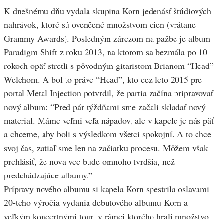
K dnešnému dňu vydala skupina Korn jedenásť štúdiových
nahrávok, ktoré sú ovenčené množstvom cien (vrátane
Grammy Awards). Posledným zárezom na pažbe je album
Paradigm Shift z roku 2013, na ktorom sa bezmála po 10
rokoch opäť stretli s pôvodným gitaristom Brianom “Head”
Welchom. A bol to práve “Head”, kto cez leto 2015 pre
portal Metal Injection potvrdil, že partia začína pripravovať
nový album: “Pred pár týždňami sme začali skladať nový
material. Máme veľmi veľa nápadov, ale v kapele je nás päť
a chceme, aby boli s výsledkom všetci spokojní. A to chce
svoj čas, zatiaľ sme len na začiatku procesu. Môžem však
prehlásiť, že nova vec bude omnoho tvrdšia, než
predchádzajúce albumy.”
Prípravy nového albumu si kapela Korn spestrila oslavami
20-teho výročia vydania debutového albumu Korn a
veľkým koncertnými tour, v rámci ktorého hrali množstvo