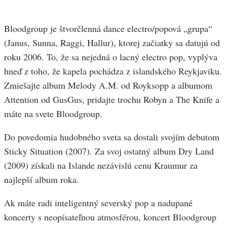
Bloodgroup je štvorčlenná dance electro/popová „grupa“
(Janus, Sunna, Raggi, Hallur), ktorej začiatky sa datujú od
roku 2006. To, že sa nejedná o lacný electro pop, vyplýva
hneď z toho, že kapela pochádza z islandského Reykjaviku.
Zmiešajte album Melody A.M. od Royksopp a albumom
Attention od GusGus, pridajte trochu Robyn a The Knife a
máte na svete Bloodgroup.
Do povedomia hudobného sveta sa dostali svojím debutom
Sticky Situation (2007). Za svoj ostatný album Dry Land
(2009) získali na Islande nezávislú cenu Kraumur za
najlepší album roka.
Ak máte radi inteligentný severský pop a nadupané
koncerty s neopísateľnou atmosférou, koncert Bloodgroup