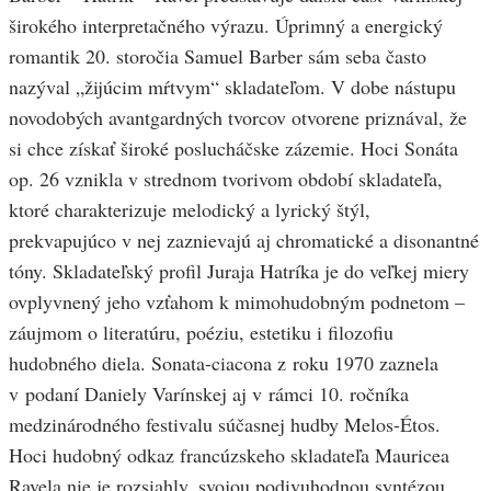
širokého interpretačného výrazu. Úprimný a energický
romantik 20. storočia Samuel Barber sám seba často
nazýval „žijúcim mŕtvym“ skladateľom. V dobe nástupu
novodobých avantgardných tvorcov otvorene priznával, že
si chce získať široké poslucháčske zázemie. Hoci Sonáta
op. 26 vznikla v strednom tvorivom období skladateľa,
ktoré charakterizuje melodický a lyrický štýl,
prekvapujúco v nej zaznievajú aj chromatické a disonantné
tóny. Skladateľský profil Juraja Hatríka je do veľkej miery
ovplyvnený jeho vzťahom k mimohudobným podnetom –
záujmom o literatúru, poéziu, estetiku i filozofiu
hudobného diela. Sonata-ciacona z roku 1970 zaznela
v podaní Daniely Varínskej aj v rámci 10. ročníka
medzinárodného festivalu súčasnej hudby Melos-Étos.
Hoci hudobný odkaz francúzskeho skladateľa Mauricea
Ravela nie je rozsiahly, svojou podivuhodnou syntézou