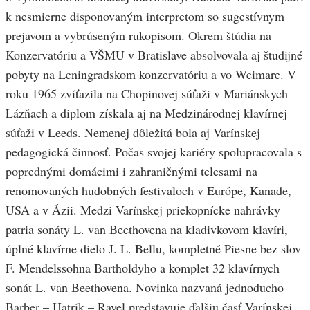
k nesmierne disponovaným interpretom so sugestívnym
prejavom a vybrúseným rukopisom. Okrem štúdia na
Konzervatóriu a VŠMU v Bratislave absolvovala aj študijné
pobyty na Leningradskom konzervatóriu a vo Weimare. V
roku 1965 zvíťazila na Chopinovej súťaži v Mariánskych
Lázňach a diplom získala aj na Medzinárodnej klavírnej
súťaži v Leeds. Nemenej dôležitá bola aj Varínskej
pedagogická činnosť. Počas svojej kariéry spolupracovala s
poprednými domácimi i zahraničnými telesami na
renomovaných hudobných festivaloch v Európe, Kanade,
USA a v Ázii. Medzi Varínskej priekopnícke nahrávky
patria sonáty L. van Beethovena na kladivkovom klavíri,
úplné klavírne dielo J. L. Bellu, kompletné Piesne bez slov
F. Mendelssohna Bartholdyho a komplet 32 klavírnych
sonát L. van Beethovena. Novinka nazvaná jednoducho
Barber – Hatrík – Ravel predstavuje ďalšiu časť Varínskej