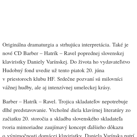
Originálna dramaturgia a strhujúca interpretácia. Také je
nové CD Barber – Hatrík – Ravel poprednej slovenskej
klaviristky Daniely Varínskej. Do života ho vydavateľstvo
Hudobný fond uvedie už tento piatok 20. júna
v priestoroch klubu HF. Srdečne pozvaní sú milovníci
vážnej hudby, ale aj intenzívnej umeleckej krásy.
Barber – Hatrík – Ravel. Trojica skladateľov nepotrebuje
dlhé predstavovanie. Vrcholné diela klavírnej literatúry zo
začiatku 20. storočia a skladba slovenského skladateľa
tvoria mimoriadne zaujímavý koncept ďalšieho dôkazu
o výnimočnosti domácej klaviristky. Daniela Varínska patrí