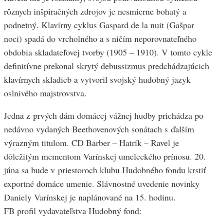
rôznych inšpiračných zdrojov je nesmierne bohatý a
podnetný. Klavírny cyklus Gaspard de la nuit (Gašpar
noci) spadá do vrcholného a s ničím neporovnateľného
obdobia skladateľovej tvorby (1905 – 1910). V tomto cykle
definitívne prekonal skrytý debussizmus predchádzajúcich
klavírnych skladieb a vytvoril svojský hudobný jazyk
oslnivého majstrovstva.
Jedna z prvých dám domácej vážnej hudby prichádza po
nedávno vydaných Beethovenových sonátach s ďalším
výrazným titulom. CD Barber – Hatrík – Ravel je
dôležitým mementom Varínskej umeleckého prínosu. 20.
júna sa bude v priestoroch klubu Hudobného fondu krstiť
exportné domáce umenie. Slávnostné uvedenie novinky
Daniely Varínskej je naplánované na 15. hodinu.
FB profil vydavateľstva Hudobný fond: