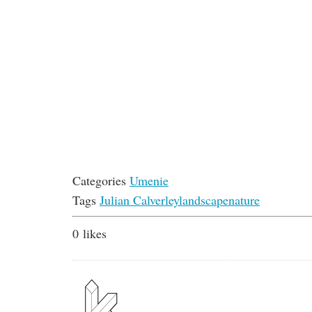
Categories
Umenie
Tags
Julian Calverley
landscape
nature
0
likes