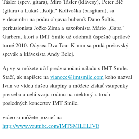
Tásler (spev, gitara), Miro Tásler (klávesy), Peter Bič
(gitara) a Lukáš „Kolja“ Kolivoška (basgitara), sa
v decembri na pódiu objavia bubeník Dano Šoltís,
perkusionista Jožko Zima a saxofonista Mário „Gapa“
Garbera, ktorí s IMT Smile už odohrali úspešné aprílové
turné 2010: Odysea Dva Tour K nim sa pridá prešovský
spevák a klávesista Andy Belej.
Aj vy si môžete užiť predvianočnú náladu s IMT Smile.
Stačí, ak napíšete na
vianoce@imtsmile.com
koho nazval
Ivan vo videu dušou skupiny a môžete získať vstupenky
pre seba a celú svoju rodinu na niektorý z troch
posledných koncertov IMT Smile.
video si môžete pozrieť na
http://www.youtube.com/IMTSMILELIVE