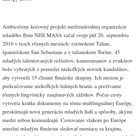
Ambiciózny kočovný projekt medzinárodnej organizácie
mladého flmu NISI MASA začal svoju púť 20. septembra
2010 v troch rôznych mestách: estónskom Taline,
španielskom San Sebastane a v talianskom Turíne. 45
mladých talentovaných režísérov, kameramanov a zvukárov
bolo vybratých z pomedzi niekoľkých stoviek kandidátov,
aby vytvorili 15-členné flmárske skupiny. Ich misiou je
prekračovanie niekoľkých štátnych hraníc a prežívanie
rôznych lingvistcky zaujímavých zážitkov. Počas cesty
vytvoria krátke dokumenty na tému multlinguálnej Európy,
preskúmajú novú generáciu mladých ľudí a spôsoby, akými
medzi sebou komunikujú. Cestovanie vlakom po Európe
umožní mladým flmárom sledovať meniacu sa krajinu,