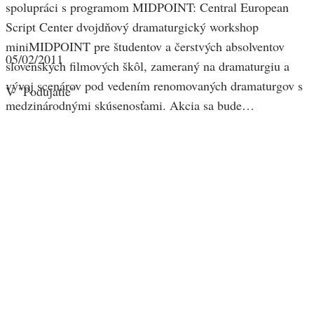
spolupráci s programom MIDPOINT: Central European
Script Center dvojdňový dramaturgický workshop
miniMIDPOINT pre študentov a čerstvých absolventov
05/02/2011
slovenských filmových škôl, zameraný na dramaturgiu a
vývoj scenárov pod vedením renomovaných dramaturgov s
V "Podujatie"
medzinárodnými skúsenosťami. Akcia sa bude…