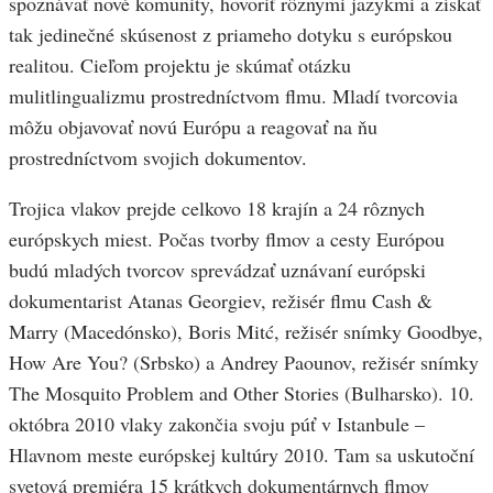
spoznávať nové komunity, hovoriť rôznymi jazykmi a získať
tak jedinečné skúsenost z priameho dotyku s európskou
realitou. Cieľom projektu je skúmať otázku
mulitlingualizmu prostredníctvom flmu. Mladí tvorcovia
môžu objavovať novú Európu a reagovať na ňu
prostredníctvom svojich dokumentov.
Trojica vlakov prejde celkovo 18 krajín a 24 rôznych
európskych miest. Počas tvorby flmov a cesty Európou
budú mladých tvorcov sprevádzať uznávaní európski
dokumentarist Atanas Georgiev, režisér flmu Cash &
Marry (Macedónsko), Boris Mitć, režisér snímky Goodbye,
How Are You? (Srbsko) a Andrey Paounov, režisér snímky
The Mosquito Problem and Other Stories (Bulharsko). 10.
októbra 2010 vlaky zakončia svoju púť v Istanbule –
Hlavnom meste európskej kultúry 2010. Tam sa uskutoční
svetová premiéra 15 krátkych dokumentárnych flmov