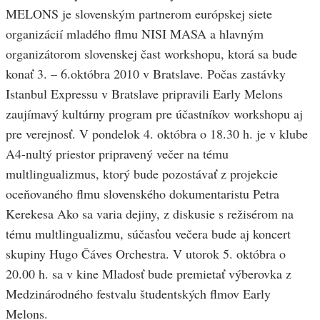
MELONS je slovenským partnerom európskej siete
organizácií mladého flmu NISI MASA a hlavným
organizátorom slovenskej čast workshopu, ktorá sa bude
konať 3. – 6.októbra 2010 v Bratslave. Počas zastávky
Istanbul Expressu v Bratslave pripravili Early Melons
zaujímavý kultúrny program pre účastníkov workshopu aj
pre verejnosť. V pondelok 4. októbra o 18.30 h. je v klube
A4-nultý priestor pripravený večer na tému
multlingualizmus, ktorý bude pozostávať z projekcie
oceňovaného flmu slovenského dokumentaristu Petra
Kerekesa Ako sa varia dejiny, z diskusie s režisérom na
tému multlingualizmu, súčasťou večera bude aj koncert
skupiny Hugo Čáves Orchestra. V utorok 5. októbra o
20.00 h. sa v kine Mladosť bude premietať výberovka z
Medzinárodného festvalu študentských flmov Early
Melons.