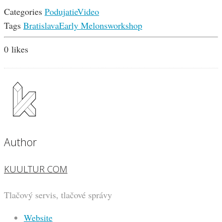
Categories
Podujatie
Video
Tags
Bratislava
Early Melons
workshop
0
likes
Author
KUULTUR COM
Tlačový servis, tlačové správy
Website