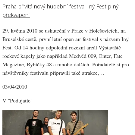
Praha přivitá nový hudební festival Iný Fest plný
překvapení
29. května 2010 se uskuteční v Praze v Holešovicích, na
Bruselské cestě, první letní open air festival s názvem Iný
Fest. Od 14 hodiny odpolední rozezní areál Výstaviště
rockové kapely jako například Medvěd 009, Enter, Fate
Magazine, Rybičky 48 a mnoho dalších. Pořadatelé si pro
návštěvníky festivalu připravili také atrakce,…
03/04/2010
V "Podujatie"