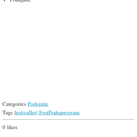
Categories
Podujatie
Tags
festival
Iný Fest
Praha
program
0
likes