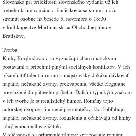
Slovensko pri príležitosti slovenského vydania už ich
tretieho krimi románu a fanúšikovia sa s nimi môžu
stretnúť osobne na besede 5. novembra o 18:00
v kníhkupectve Martinus.sk na Obchodnej ulici v
Bratislave.
Tvorba
Knihy Börjlindovcov sa vyznačujú charizmatickými
postavami a príbehmi plnými sociálnych konfliktov. V ich
písaní cítiť talent a rutinu – majstrovsky dokážu dávkovať
napätie, nečakané zvraty, prekvapenia, všetko elegantne
previazané do pútavého príbehu. Ďalším typickým znakom
v ich tvorbe je surrealistický humor. Romány tejto
autorskej dvojice sú určené pre čitateľov, ktorí obľubujú
napätie, nečakané zvraty, rozuzlenia a očakávajú od knihy
silný emocionálny zážitok.
V súčasnosti sa pripravuje filmové spracovanie románu