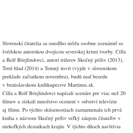
Slovenskí čitatelia sa onedlho môžu osobne zoznámiť so
švédskou autorskou dvojicou severskej krimi tvorby. Cilla
a Rolf Börjlindovci, autori trilerov Skočný príliv (2013),
Tretí hlad (2014) a Temný úsvit (vyjde v slovenskom
preklade začiatkom novembra), budú mať besedu
v bratislavskom kníhkupectve Martinus.sk.
Cilla a Rolf Börjlindovci napísali scenáre pre viac než 20
filmov a získali množstvo ocenení v odvetví televízie
aj filmu. Po týchto skúsenostiach zaznamenala ich prvá
kniha s názvom Skočný príliv veľký záujem čitateľov v
niekoľkých desiatkach krajín. V týchto dňoch navštívia