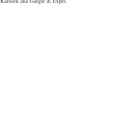
š Karásek aka Gargle & Expel.