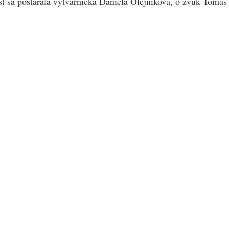
ť sa postarala výtvarníčka Daniela Olejniková, o zvuk Tomá