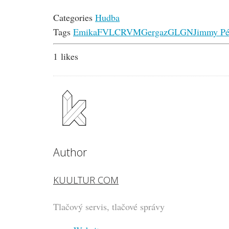
Categories
Hudba
Tags
Emika
FVLCRVM
Gergaz
GLGN
Jimmy P
1
likes
Author
KUULTUR COM
Tlačový servis, tlačové správy