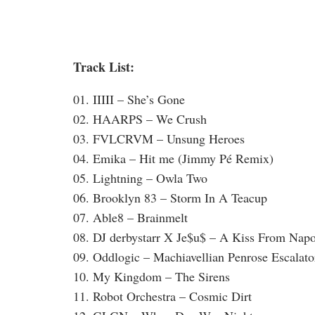
Track List:
01. IIIII – She’s Gone
02. HAARPS – We Crush
03. FVLCRVM – Unsung Heroes
04. Emika – Hit me (Jimmy Pé Remix)
05. Lightning – Owla Two
06. Brooklyn 83 – Storm In A Teacup
07. Able8 – Brainmelt
08. DJ derbystarr X Je$u$ – A Kiss From Napo
09. Oddlogic – Machiavellian Penrose Escalato
10. My Kingdom – The Sirens
11. Robot Orchestra – Cosmic Dirt