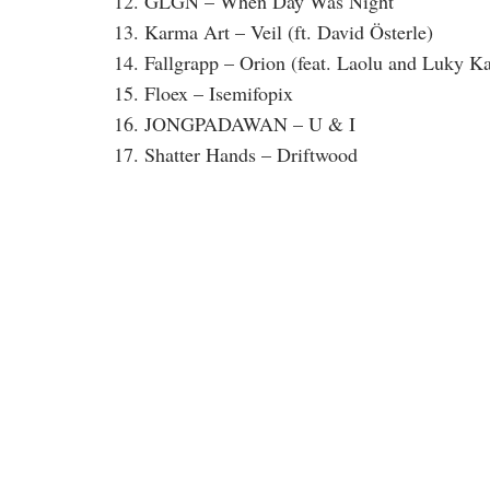
12. GLGN – When Day Was Night
13. Karma Art – Veil (ft. David Österle)
14. Fallgrapp – Orion (feat. Laolu and Luky K
15. Floex – Isemifopix
16. JONGPADAWAN – U & I
17. Shatter Hands – Driftwood