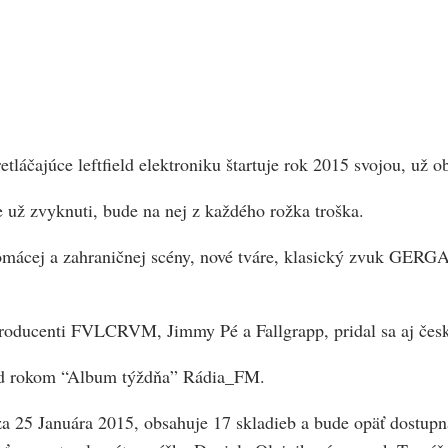
áčajúce leftfield elektroniku štartuje rok 2015 svojou, už 
e už zvyknuti, bude na nej z každého rožka troška.
mácej a zahraničnej scény, nové tváre, klasický zvuk GERGAZ
producenti FVLCRVM, Jimmy Pé a Fallgrapp, pridal sa aj český
red rokom “Album týždňa” Rádia_FM.
a 25 Januára 2015, obsahuje 17 skladieb a bude opäť dostup