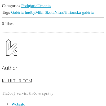
Categories
Podujatie
Umenie
Tags
Galéria hudby
Miki Skuta
Nitra
Nitrianska galéria
0
likes
Author
KUULTUR COM
Tlačový servis, tlačové správy
Website