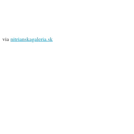
via
nitrianskagaleria.sk