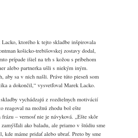
acko, ktorého k tejto skladbe inšpirovala
ontman košicko-trebišovskej zostavy dodal,
omto prípade išiel na trh s kožou s príbehom
tner alebo partnerka ušli s niekým iným.
h, aby sa v nich našli. Práve túto pieseň som
líka a dokončil,“ vysvetľoval Marek Lacko.
skladby vychádzajú z rozdielnych motivácií
kto reagoval na možnú zhodu bol ešte
frázu – vernosť nie je návyková. „Ešte skôr
zamýšľali ako baladu, ale priamo v štúdiu sme
il, kde máme pridať alebo ubrať. Preto by sme