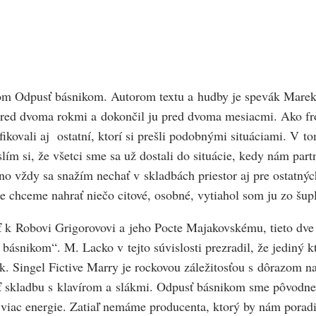
om Odpusť básnikom. Autorom textu a hudby je spevák Marek L
l pred dvoma rokmi a dokončil ju pred dvoma mesiacmi. Ako fr
ifikovali aj ostatní, ktorí si prešli podobnými situáciami. V t
lím si, že všetci sme sa už dostali do situácie, kedy nám par
no vždy sa snažím nechať v skladbách priestor aj pre ostatnýc
e chceme nahrať niečo citové, osobné, vytiahol som ju zo šup
k Robovi Grigorovovi a jeho Pocte Majakovskému, tieto dve 
 básnikom“. M. Lacko v tejto súvislosti prezradil, že jediný 
. Singel Fictive Marry je rockovou záležitosťou s dôrazom na 
ť skladbu s klavírom a slákmi. Odpusť básnikom sme pôvodne 
e viac energie. Zatiaľ nemáme producenta, ktorý by nám porad