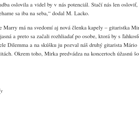
hudba oslovila a videl by v nás potenciál. Stačí nás len oslovi
oliehame sa iba na seba,“ dodal M. Lacko.
e Marry má na svedomí aj nová členka kapely – gitaristka Mirk
 jasná a preto sa začali rozhliadať po osobe, ktorá by s ľahkos
pele Dilemma a na skúšku ju pozval náš druhý gitarista Mário
alitách. Okrem toho, Mirka predvádza na koncertoch úžasnú šo
ly