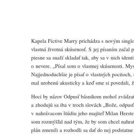
Kapela Fictive Marry prichádza s novým singl
vlastná životná skúsenosť. S jej písaním zača
piesne sa snaží skladať tak, aby sa v nich ident
o nevere. „Písal som o vlastnej skúsenosti. Mys
Najjednoduchšie je písať o vlastných pocitoch, 
mal urobenú akusticky a keď sme si povedali, ž
Hoci by názov Odpusť básnikom mohol zvádzať 
a zhodujú sa iba v troch slovách „Bože, odpusť
v nahrávacom štúdiu jeho majiteľ Milan Herstek
som rozmýšľal nad tým, že by som chcel nahra
plán zmenili a rozhodli sa dať do nej podstatn