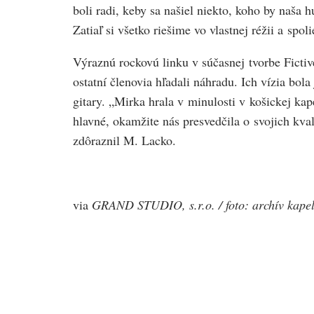
boli radi, keby sa našiel niekto, koho by naša 
Zatiaľ si všetko riešime vo vlastnej réžii a sp
Výraznú rockovú linku v súčasnej tvorbe Fictiv
ostatní členovia hľadali náhradu. Ich vízia bola
gitary. „Mirka hrala v minulosti v košickej ka
hlavné, okamžite nás presvedčila o svojich kv
zdôraznil M. Lacko.
via
GRAND STUDIO, s.r.o. / foto: archív kape