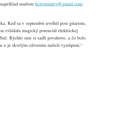
ť, napríklad mailom
fictivemarry@gmail.com
.
a. Keď sa v septembri uvoľnil post gitaristu,
ťou zvládala magický potenciál elektrickej
 Suč. Rýchlo sme si sadli povahovo, a čo bolo
u a je skvelým oživením našich vystúpení,“