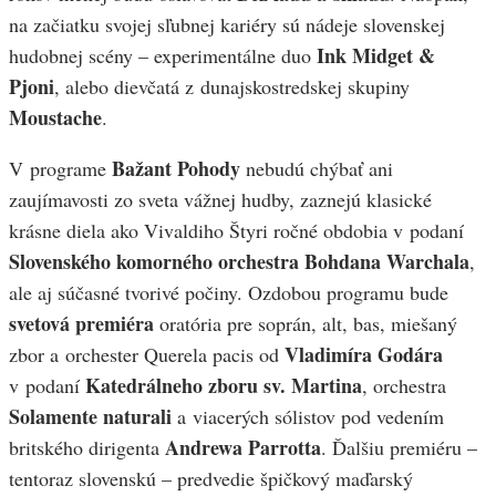
na začiatku svojej sľubnej kariéry sú nádeje slovenskej
Ink Midget
&
hudobnej scény – experimentálne duo
Pjoni
, alebo dievčatá z dunajskostredskej skupiny
Moustache
.
Bažant Pohody
V programe
nebudú chýbať ani
zaujímavosti zo sveta vážnej hudby, zaznejú klasické
krásne diela ako Vivaldiho Štyri ročné obdobia v podaní
Slovenského komorného orchestra Bohdana Warchala
,
ale aj súčasné tvorivé počiny. Ozdobou programu bude
svetová premiéra
oratória pre soprán, alt, bas, miešaný
Vladimíra Godára
zbor a orchester Querela pacis od
Katedrálneho zboru sv. Martina
v podaní
, orchestra
Solamente naturali
a viacerých sólistov pod vedením
Andrewa Parrotta
britského dirigenta
. Ďalšiu premiéru –
tentoraz slovenskú – predvedie špičkový maďarský