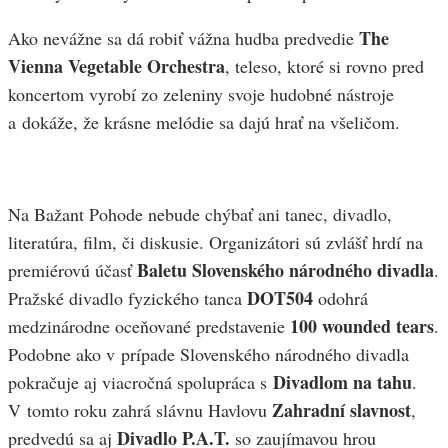
The
Ako nevážne sa dá robiť vážna hudba predvedie
Vienna Vegetable Orchestra
, teleso, ktoré si rovno pred
koncertom vyrobí zo zeleniny svoje hudobné nástroje
a dokáže, že krásne melódie sa dajú hrať na všeličom.
Na Bažant Pohode nebude chýbať ani tanec, divadlo,
literatúra, film, či diskusie. Organizátori sú zvlášť hrdí na
Baletu Slovenského národného divadla
premiérovú účasť
.
DOT504
Pražské divadlo fyzického tanca
odohrá
100 wounded tears
medzinárodne oceňované predstavenie
.
Podobne ako v prípade Slovenského národného divadla
Divadlom na tahu
pokračuje aj viacročná spolupráca s
.
Zahradní slavnost
V tomto roku zahrá slávnu Havlovu
,
Divadlo P.A.T.
predvedú sa aj
so zaujímavou hrou