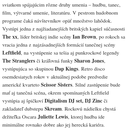
sviatkom spájajúcim rôzne druhy umenia – hudbu, tanec,
film, výtvarné umenie, literatúru. V pestrom hudobnom
programe čaká návštevníkov opäť množstvo lahôdok.
Vystúpi jedna z najžiadanejších britských kapiel súčasnosti
The xx
Ian Brown
, líder britskej indie scény
, po rokoch sa
vracia jedna z najzásadnejších formácií tanečnej scény
Leftfield
, na vystúpenie sa tešia aj punkrockové legendy
The Stranglers
Sharon Jones
či kráľovná funky
,
Dap Kings
vystúpujúca so skupinou
.
Retro disco
osemdesiatych rokov
v aktuálnej podobe predvedie
Scissor Sisters
americké kvarteto
. Silné zastúpenie bude
mať aj tanečná scéna, okrem spomínaných Leftfield
Digitalism DJ set,
DJ Zinc
vystúpia aj špičkoví
či
Skream
zakladateľ dubstepu
.
Rockovú nádielku chystá
Juliette Lewis
držiteľka Oscara
, ktorej hudba ide
minimálne rovnako dobre ako jej herecká kariéra.