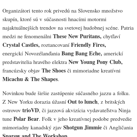
Organizátori tento rok privedú na Slovensko množstvo
skupín, ktoré sú v súčasnosti hnacími motormi
najaktuálnejších trendov na svetovej hudobnej scéne. Patria
These New Puritans,
medzi ne fenomenálni
chytľaví
Crystal Castles,
Friendly Fires,
roztancovaní
Bang Bang Eche,
energickí Novozélanďania
americkí
New Young Pony Club,
predstavitelia hravého elektra
The Shoes
francúzsky objav
či mimoriadne kreatívni
Micachu
& The Shapes
.
Novinkou bude širšie zastúpenie súčasného jazzu a folku.
Out to lunch
Z New Yorku dorazia úžasní
, z britských
trioVD
ostrovov
, či jazzová akvizícia vydavateľstva Ninja
Polar Bear
tune
. Folk v jeho kreatívnej podobe predvedie
Shotgun Jimmie
mimoriadny kanadský zjav
či Angličania
Sparow and The Workshop
.