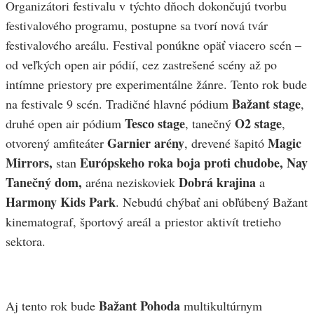
Organizátori festivalu v týchto dňoch dokončujú tvorbu
festivalového programu, postupne sa tvorí nová tvár
festivalového areálu. Festival ponúkne opäť viacero scén –
od veľkých open air pódií, cez zastrešené scény až po
intímne priestory pre experimentálne žánre. Tento rok bude
Bažant stage
na festivale 9 scén. Tradičné hlavné pódium
,
Tesco stage
O2 stage
druhé open air pódium
, tanečný
,
Garnier arény
Magic
otvorený amfiteáter
, drevené šapitó
Mirrors,
Európskeho roka boja proti chudobe, Nay
stan
Tanečný dom,
Dobrá krajina
aréna neziskoviek
a
Harmony Kids Park
. Nebudú chýbať ani obľúbený Bažant
kinematograf, športový areál a priestor aktivít tretieho
sektora.
Bažant Pohoda
Aj tento rok bude
multikultúrnym