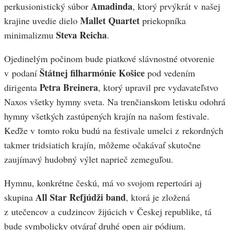
Amadinda
perkusionistický súbor
, ktorý prvýkrát v našej
Mallet Quartet
krajine uvedie dielo
priekopníka
Steva Reicha
minimalizmu
.
Ojedinelým počinom bude piatkové slávnostné otvorenie
Štátnej filharmónie Košice
v podaní
pod vedením
Petra Breinera
dirigenta
, ktorý upravil pre vydavateľstvo
Naxos všetky hymny sveta. Na trenčianskom letisku odohrá
hymny všetkých zastúpených krajín na našom festivale.
Keďže v tomto roku budú na festivale umelci z rekordných
takmer tridsiatich krajín, môžeme očakávať skutočne
zaujímavý hudobný výlet naprieč zemeguľou.
Hymnu, konkrétne českú, má vo svojom repertoári aj
All Star Refjúdži band
skupina
, ktorá je zložená
z utečencov a cudzincov žijúcich v Českej republike, tá
bude symbolicky otvárať druhé open air pódium.