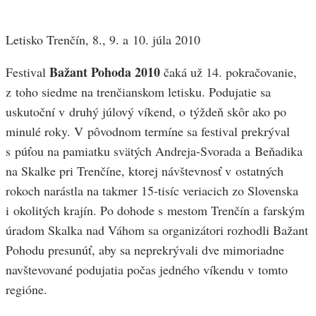
Letisko Trenčín, 8., 9. a 10. júla 2010
Bažant Pohoda 2010
Festival
čaká už 14. pokračovanie,
z toho siedme na trenčianskom letisku. Podujatie sa
uskutoční v druhý júlový víkend, o týždeň skôr ako po
minulé roky. V pôvodnom termíne sa festival prekrýval
s púťou na pamiatku svätých Andreja-Svorada a Beňadika
na Skalke pri Trenčíne, ktorej návštevnosť v ostatných
rokoch narástla na takmer 15-tisíc veriacich zo Slovenska
i okolitých krajín.
Po dohode s mestom Trenčín a farským
úradom Skalka nad Váhom sa organizátori rozhodli Bažant
Pohodu presunúť, aby sa neprekrývali dve mimoriadne
navštevované podujatia počas jedného víkendu v tomto
regióne.