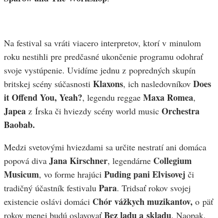
Na festival sa vráti viacero interpretov, ktorí v minulom
roku nestihli pre predčasné ukončenie programu odohrať
svoje vystúpenie. Uvidíme jednu z popredných skupín
Klaxons
Does
britskej scény súčasnosti
, ich nasledovníkov
it Offend You, Yeah?
Maxa Romea
, legendu reggae
,
Japea
Orchestra
z Írska či hviezdy scény world music
Baobab.
Medzi svetovými hviezdami sa určite nestratí ani domáca
Jana Kirschner
Collegium
popová diva
, legendárne
Musicum
Puding pani Elvisovej
, vo forme hrajúci
či
Para
tradičný účastník festivalu
. Tridsať rokov svojej
Chór vážkych muzikantov,
existencie oslávi domáci
o päť
Bez ladu a skladu
rokov menej budú oslavovať
. Naopak,