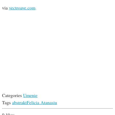
via
vectroave.com
Categories
Umenie
Tags
abstrakt
Felicia Atanasiu
0
likes