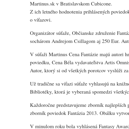
Martinus.sk v Bratislavskom Cubicone.
Z ich letného hodnotenia prihlásených poviedok
o víťazovi.
Organizátor súťaže, Občianske združenie Fantá
sochárom Andrejom Csillagom aj 250 Eur. Autor
V súťaži Martinus Cena Fantázie majú autori h
poviedku, Cena Béla vydavateľstva Artis Omnis 
Autor, ktorý si od všetkých porotcov vyslúži z
Už tradične sa víťazi súťaže vyhlasujú na kniž
Bibliotéky, ktorá je vyberaná spomedzi všetkýc
Každoročne predstavujeme zborník najlepších p
zborník poviedok Fantázia 2013. Obálku vytvor
V minulom roku bola vyhlásená Fantasy Award.