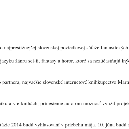
do najprestížnejšej slovenskej poviedkovej súťaže fantastický
zyku žánru sci-fi, fantasy a horor, ktoré sa nezúčastňujú in
o partnera, najväčšie slovenské internetové kníhkupectvo Mar
u a v e-knihách, prinesieme autorom možnosť využiť projekt 
ntázie 2014 budú vyhlasovaní v priebehu mája. 10. júna budú 