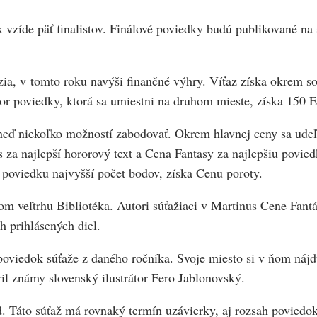
 vzíde päť finalistov. Finálové poviedky budú publikované na 
zia, v tomto roku navýši finančné výhry. Víťaz získa okrem 
 poviedky, ktorá sa umiestni na druhom mieste, získa 150 E
neď niekoľko možností zabodovať. Okrem hlavnej ceny sa udeľ
za najlepší hororový text a Cena Fantasy za najlepšiu povied
a poviedku najvyšší počet bodov, získa Cenu poroty.
nom veľtrhu Bibliotéka. Autori súťažiaci v Martinus Cene Fan
h prihlásených diel.
oviedok súťaže z daného ročníka. Svoje miesto si v ňom nájdu
il známy slovenský ilustrátor Fero Jablonovský.
 Táto súťaž má rovnaký termín uzávierky, aj rozsah poviedok