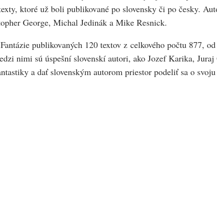
 texty, ktoré už boli publikované po slovensky či po česky. Au
stopher George, Michal Jedinák a Mike Resnick.
Fantázie publikovaných 120 textov z celkového počtu 877, od 
zi nimi sú úspešní slovenskí autori, ako Jozef Karika, Juraj
antastiky a dať slovenským autorom priestor podeliť sa o svoju