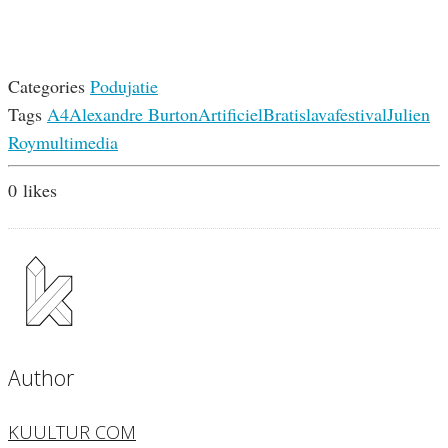
Categories
Podujatie
Tags
A4
Alexandre Burton
Artificiel
Bratislava
festival
Julien
Roy
multimedia
0
likes
Author
KUULTUR COM