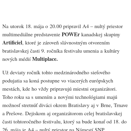
Na utorok 18. mája o 20.00 pripravil A4 – nultý priestor
POWEr
multimediálne predstavenie
kanadskej skupiny
Artificiel
, ktoré je zároveň slávnostným otvorením
bratislavskej časti 9. ročníka festivalu umenia a kultúry
Multiplace.
nových médií
Už deviaty ročník tohto medzinárodného sieťového
podujatia sa koná postupne vo viacerých európskych
mestách, kde ho vždy pripravujú miestni organizátori.
Toho roku sa s umením a novými technológiami majú
možnosť stretnúť diváci okrem Bratislavy aj v Brne, Trnave
a Prešove. Dejiskom aj organizátorom celej bratislavskej
časti tohtoročného festivalu, ktorý sa bude konať od 18. do
26. mája je A4 – nultý priestor na Námestí SNP.