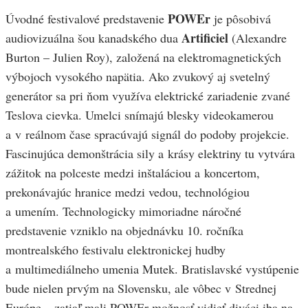
POWEr
Úvodné festivalové predstavenie
je pôsobivá
Artificiel
audiovizuálna šou kanadského dua
(Alexandre
Burton – Julien Roy), založená na elektromagnetických
výbojoch vysokého napätia. Ako zvukový aj svetelný
generátor sa pri ňom využíva elektrické zariadenie zvané
Teslova cievka. Umelci snímajú blesky videokamerou
a v reálnom čase spracúvajú signál do podoby projekcie.
Fascinujúca demonštrácia sily a krásy elektriny tu vytvára
zážitok na polceste medzi inštaláciou a koncertom,
prekonávajúc hranice medzi vedou, technológiou
a umením. Technologicky mimoriadne náročné
predstavenie vzniklo na objednávku 10. ročníka
montrealského festivalu elektronickej hudby
a multimediálneho umenia Mutek. Bratislavské vystúpenie
bude nielen prvým na Slovensku, ale vôbec v Strednej
Európe – zatiaľ mali POWEr možnosť vidieť diváci iba na