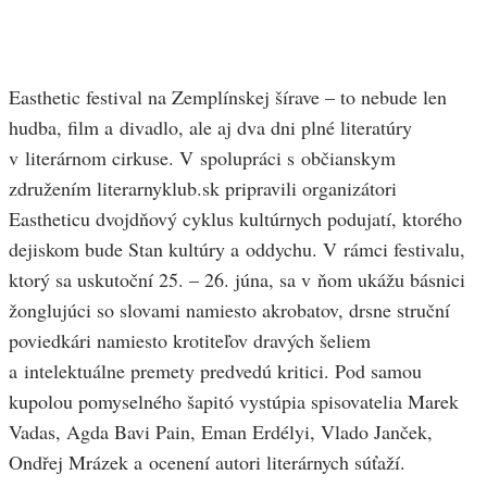
Easthetic festival na Zemplínskej šírave – to nebude len
hudba, film a divadlo, ale aj dva dni plné literatúry
v literárnom cirkuse. V spolupráci s občianskym
združením literarnyklub.sk pripravili organizátori
Eastheticu dvojdňový cyklus kultúrnych podujatí, ktorého
dejiskom bude Stan kultúry a oddychu. V rámci festivalu,
ktorý sa uskutoční 25. – 26. júna, sa v ňom ukážu básnici
žonglujúci so slovami namiesto akrobatov, drsne struční
poviedkári namiesto krotiteľov dravých šeliem
a intelektuálne premety predvedú kritici. Pod samou
kupolou pomyselného šapitó vystúpia spisovatelia Marek
Vadas, Agda Bavi Pain, Eman Erdélyi, Vlado Janček,
Ondřej Mrázek a ocenení autori literárnych súťaží.