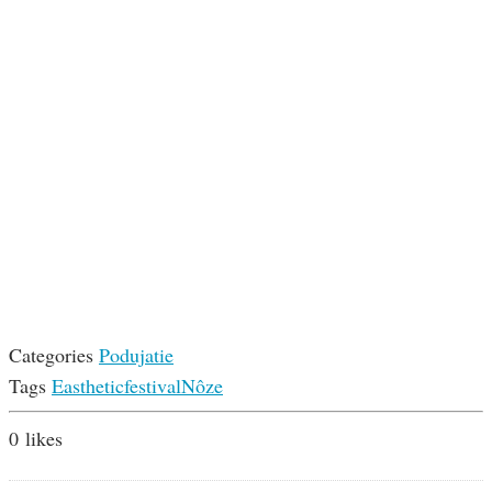
Categories
Podujatie
Tags
Easthetic
festival
Nôze
0
likes