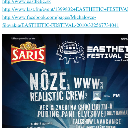
http://www.easthetic.sk
http://www.last.fm/event/1399832+EASTHETIC+FESTIVA
http://www.facebook.com/pages/Michalovce-
Slovakia/EASTHETIC-FESTIVAL-2010/332567734041