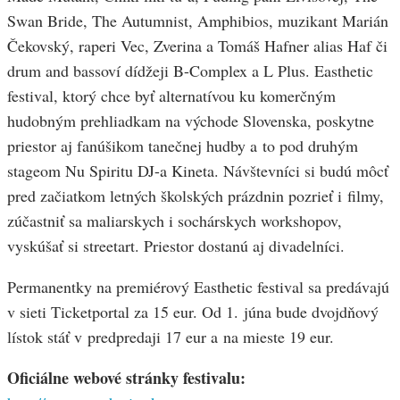
Swan Bride, The Autumnist, Amphibios, muzikant Marián
Čekovský, raperi Vec, Zverina a Tomáš Hafner alias Haf či
drum and bassoví dídžeji B-Complex a L Plus. Easthetic
festival, ktorý chce byť alternatívou ku komerčným
hudobným prehliadkam na východe Slovenska, poskytne
priestor aj fanúšikom tanečnej hudby a to pod druhým
stageom Nu Spiritu DJ-a Kineta. Návštevníci si budú môcť
pred začiatkom letných školských prázdnin pozrieť i filmy,
zúčastniť sa maliarskych i sochárskych workshopov,
vyskúšať si streetart. Priestor dostanú aj divadelníci.
Permanentky na premiérový Easthetic festival sa predávajú
v sieti Ticketportal za 15 eur. Od 1. júna bude dvojdňový
lístok stáť v predpredaji 17 eur a na mieste 19 eur.
Oficiálne webové stránky festivalu: