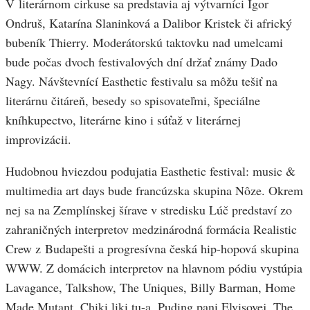
V literárnom cirkuse sa predstavia aj výtvarníci Igor
Ondruš, Katarína Slaninková a Dalibor Kristek či africký
bubeník Thierry. Moderátorskú taktovku nad umelcami
bude počas dvoch festivalových dní držať známy Dado
Nagy. Návštevnící Easthetic festivalu sa môžu tešiť na
literárnu čitáreň, besedy so spisovateľmi, špeciálne
kníhkupectvo, literárne kino i súťaž v literárnej
improvizácii.
Hudobnou hviezdou podujatia Easthetic festival: music &
multimedia art days bude francúzska skupina Nôze. Okrem
nej sa na Zemplínskej šírave v stredisku Lúč predstaví zo
zahraničných interpretov medzinárodná formácia Realistic
Crew z Budapešti a progresívna česká hip-hopová skupina
WWW. Z domácich interpretov na hlavnom pódiu vystúpia
Lavagance, Talkshow, The Uniques, Billy Barman, Home
Made Mutant, Chiki liki tu-a, Puding pani Elvisovej, The