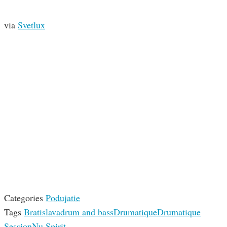
via
Svetlux
Categories
Podujatie
Tags
Bratislava
drum and bass
Drumatique
Drumatique
Session
Nu Spirit