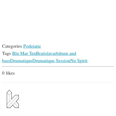
Categories
Podujatie
Tags
Blu Mar Ten
Bratislava
dj
drum and
bass
Drumatique
Drumatique Session
Nu Spirit
0
likes