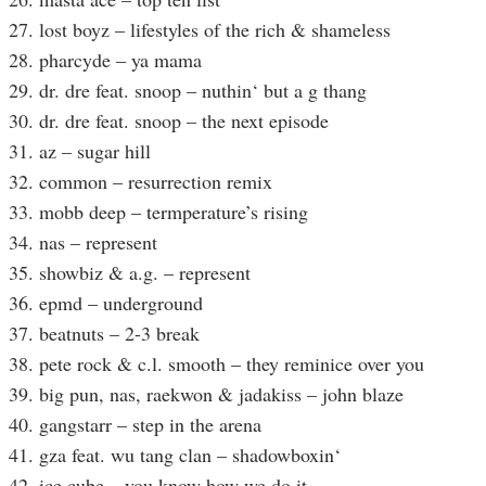
27. lost boyz – lifestyles of the rich & shameless
28. pharcyde – ya mama
29. dr. dre feat. snoop – nuthin‘ but a g thang
30. dr. dre feat. snoop – the next episode
31. az – sugar hill
32. common – resurrection remix
33. mobb deep – termperature’s rising
34. nas – represent
35. showbiz & a.g. – represent
36. epmd – underground
37. beatnuts – 2-3 break
38. pete rock & c.l. smooth – they reminice over you
39. big pun, nas, raekwon & jadakiss – john blaze
40. gangstarr – step in the arena
41. gza feat. wu tang clan – shadowboxin‘
42. ice cube – you know how we do it