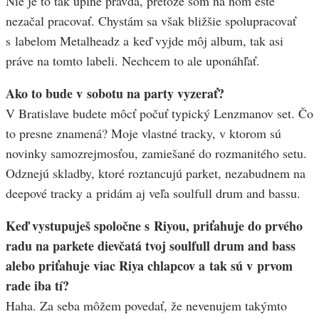
Nie je to tak úplne pravda, pretože som na ňom ešte
nezačal pracovať. Chystám sa však bližšie spolupracovať
s labelom Metalheadz a keď vyjde môj album, tak asi
práve na tomto labeli. Nechcem to ale uponáhľať.
Ako to bude v sobotu na party vyzerať?
V Bratislave budete môcť počuť typický Lenzmanov set. Čo
to presne znamená? Moje vlastné tracky, v ktorom sú
novinky samozrejmosťou, zamiešané do rozmanitého setu.
Odznejú skladby, ktoré roztancujú parket, nezabudnem na
deepové tracky a pridám aj veľa soulfull drum and bassu.
Keď vystupuješ spoločne s Riyou, priťahuje do prvého
radu na parkete dievčatá tvoj soulfull drum and bass
alebo priťahuje viac Riya chlapcov a tak sú v prvom
rade iba tí?
Haha. Za seba môžem povedať, že nevenujem takýmto