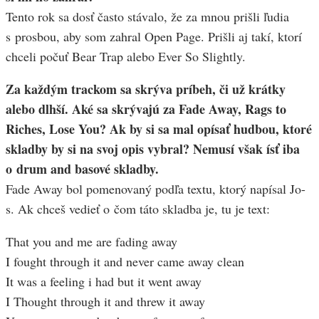
Tento rok sa dosť často stávalo, že za mnou prišli ľudia
s prosbou, aby som zahral Open Page. Prišli aj takí, ktorí
chceli počuť Bear Trap alebo Ever So Slightly.
Za každým trackom sa skrýva príbeh, či už krátky
alebo dlhší. Aké sa skrývajú za Fade Away, Rags to
Riches, Lose You? Ak by si sa mal opísať hudbou, ktoré
skladby by si na svoj opis vybral? Nemusí však ísť iba
o drum and basové skladby.
Fade Away bol pomenovaný podľa textu, ktorý napísal Jo-
s. Ak chceš vedieť o čom táto skladba je, tu je text:
That you and me are fading away
I fought through it and never came away clean
It was a feeling i had but it went away
I Thought through it and threw it away