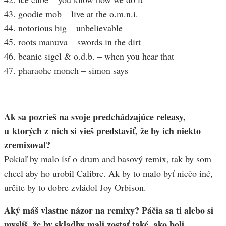
43. goodie mob – live at the o.m.n.i.
44. notorious big – unbelievable
45. roots manuva – swords in the dirt
46. beanie sigel & o.d.b. – when you hear that
47. pharaohe monch – simon says
Ak sa pozrieš na svoje predchádzajúce releasy,
u ktorých z nich si vieš predstaviť, že by ich niekto
zremixoval?
Pokiaľ by malo ísť o drum and basový remix, tak by som
chcel aby ho urobil Calibre. Ak by to malo byť niečo iné,
určite by to dobre zvládol Joy Orbison.
Aký máš vlastne názor na remixy? Páčia sa ti alebo si
myslíš, že by skladby mali zostať také, ako boli