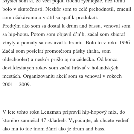
Myslel som si, že veci pôjdu trochu rýchlejšie, než tomu
bolo v skutočnosti. Neskôr som to celé prehodnotil, zmenil
som očakávania a vrátil sa späť k produkcii.
Predtým ako som sa dostal k drum and bassu, venoval som
sa hip-hopu. Potom som objavil d’n’b, začal som zbierať
vinyly a pomaly sa dostával k hraniu. Bolo to v roku 1996.
Začal som posielať promotérom pásky (haha, som
oldschooler) a neskôr prišlo aj na cédečka. Od konca
deväťdesiatych rokov som začal hrávať v holandských
mestách. Organizovaniu akcií som sa venoval v rokoch
2001 – 2009.
V lete tohto roku Lenzman pripravil hip-hopový mix, do
ktorého zamiešal 47 skladieb. Vypočujte, ak chcete vedieť
ako mu to ide inom žánri ako je drum and bass.