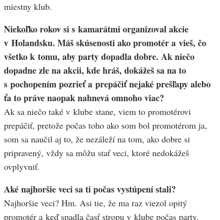
miestny klub.
Niekoľko rokov si s kamarátmi organizoval akcie
v Holandsku. Máš skúsenosti ako promotér a vieš, čo
všetko k tomu, aby party dopadla dobre. Ak niečo
dopadne zle na akcii, kde hráš, dokážeš sa na to
s pochopením pozrieť a prepáčiť nejaké prešľapy alebo
ťa to práve naopak nahnevá omnoho viac?
Ak sa niečo také v klube stane, viem to promotérovi
prepáčiť, pretože počas toho ako som bol promotérom ja,
som sa naučil aj to, že nezáleží na tom, ako dobre si
pripravený, vždy sa môžu stať veci, ktoré nedokážeš
ovplyvniť.
Aké najhoršie veci sa ti počas vystúpení stali?
Najhoršie veci? Hm. Asi tie, že ma raz viezol opitý
promotér a keď spadla časť stropu v klube počas party.