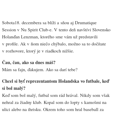
Sobota18. decembera sa blíži a sňou aj Drumatique
Session v Nu Spirit Club-e. V tento deň navštívi Slovensko
Holanďan Lenzman, ktorého sme vám už predstavili
v profile. Ak v ňom niečo chýbalo, možno sa to dočítate
v rozhovore, ktorý je v riadkoch nižšie.
Čau, čau, ako sa dnes máš?
Mám sa fajn, ďakujem. Ako sa darí tebe?
Chcel si byť reprezentantom Holandska vo futbale, keď
si bol malý?
Keď som bol malý, futbal som rád hrával. Nikdy som však
nehral za žiadny klub. Kopal som do lopty s kamošmi na
ulici alebo na ihrisku. Okrem toho som hral baseball za