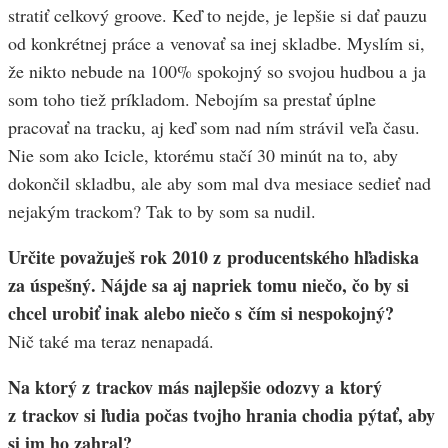
stratiť celkový groove. Keď to nejde, je lepšie si dať pauzu
od konkrétnej práce a venovať sa inej skladbe. Myslím si,
že nikto nebude na 100% spokojný so svojou hudbou a ja
som toho tiež príkladom. Nebojím sa prestať úplne
pracovať na tracku, aj keď som nad ním strávil veľa času.
Nie som ako Icicle, ktorému stačí 30 minút na to, aby
dokončil skladbu, ale aby som mal dva mesiace sedieť nad
nejakým trackom? Tak to by som sa nudil.
Určite považuješ rok 2010 z producentského hľadiska
za úspešný. Nájde sa aj napriek tomu niečo, čo by si
chcel urobiť inak alebo niečo s čím si nespokojný?
Nič také ma teraz nenapadá.
Na ktorý z trackov más najlepšie odozvy a ktorý
z trackov si ľudia počas tvojho hrania chodia pýtať, aby
si im ho zahral?