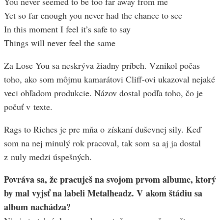
You never seemed to be too far away from me
Yet so far enough you never had the chance to see
In this moment I feel it’s safe to say
Things will never feel the same
Za Lose You sa neskrýva žiadny príbeh. Vznikol počas
toho, ako som môjmu kamarátovi Cliff-ovi ukazoval nejaké
veci ohľadom produkcie. Názov dostal podľa toho, čo je
počuť v texte.
Rags to Riches je pre mňa o získaní duševnej sily. Keď
som na nej minulý rok pracoval, tak som sa aj ja dostal
z nuly medzi úspešných.
Povráva sa, že pracuješ na svojom prvom albume, ktorý
by mal vyjsť na labeli Metalheadz. V akom štádiu sa
album nachádza?