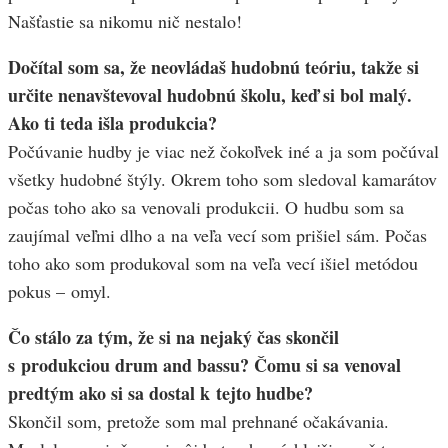
Našťastie sa nikomu nič nestalo!
Dočítal som sa, že neovládaš hudobnú teóriu, takže si
určite nenavštevoval hudobnú školu, keď si bol malý.
Ako ti teda išla produkcia?
Počúvanie hudby je viac než čokoľvek iné a ja som počúval
všetky hudobné štýly. Okrem toho som sledoval kamarátov
počas toho ako sa venovali produkcii. O hudbu som sa
zaujímal veľmi dlho a na veľa vecí som prišiel sám. Počas
toho ako som produkoval som na veľa vecí išiel metódou
pokus – omyl.
Čo stálo za tým, že si na nejaký čas skončil
s produkciou drum and bassu? Čomu si sa venoval
predtým ako si sa dostal k tejto hudbe?
Skončil som, pretože som mal prehnané očakávania.