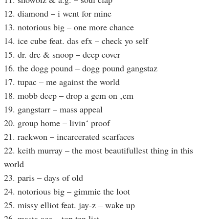
12. diamond – i went for mine
13. notorious big – one more chance
14. ice cube feat. das efx – check yo self
15. dr. dre & snoop – deep cover
16. the dogg pound – dogg pound gangstaz
17. tupac – me against the world
18. mobb deep – drop a gem on ‚em
19. gangstarr – mass appeal
20. group home – livin‘ proof
21. raekwon – incarcerated scarfaces
22. keith murray – the most beautifullest thing in this
world
23. paris – days of old
24. notorious big – gimmie the loot
25. missy elliot feat. jay-z – wake up
26. masta ace – top ten list