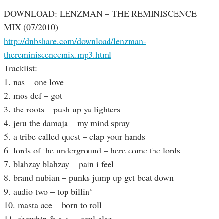
DOWNLOAD: LENZMAN – THE REMINISCENCE
MIX (07/2010)
http://dnbshare.com/download/lenzman-
thereminiscencemix.mp3.html
Tracklist:
1. nas – one love
2. mos def – got
3. the roots – push up ya lighters
4. jeru the damaja – my mind spray
5. a tribe called quest – clap your hands
6. lords of the underground – here come the lords
7. blahzay blahzay – pain i feel
8. brand nubian – punks jump up get beat down
9. audio two – top billin‘
10. masta ace – born to roll
11. showbiz & a.g. – soul clap