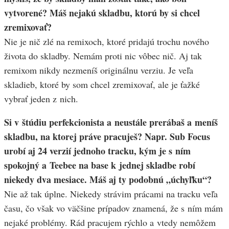
vytvorené? Máš nejakú skladbu, ktorú by si chcel
zremixovať?
Nie je nič zlé na remixoch, ktoré pridajú trochu nového
života do skladby. Nemám proti nic vôbec nič. Aj tak
remixom nikdy nezmeníš originálnu verziu. Je veľa
skladieb, ktoré by som chcel zremixovať, ale je ťažké
vybrať jeden z nich.
Si v štúdiu perfekcionista a neustále prerábaš a meníš
skladbu, na ktorej práve pracuješ? Napr. Sub Focus
urobí aj 24 verzií jednoho tracku, kým je s ním
spokojný a Teebee na base k jednej skladbe robí
niekedy dva mesiace. Máš aj ty podobnú „úchyľku“?
Nie až tak úplne. Niekedy strávim prácami na tracku veľa
času, čo však vo väčšine prípadov znamená, že s ním mám
nejaké problémy. Rád pracujem rýchlo a vtedy nemôžem