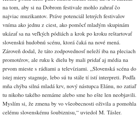
na tom, aby si na Dobrom festivale mohlo zahrať čo
najviac muzikantov. Práve potenciál letných festivalov
vníma ako jednu z ciest, ako pomôcť mladým skupinám
ukázať sa na veľkých pódiách a krok po kroku reštartovať
slovenskú hudobnú scénu, ktorá čaká na nové mená.
Zároveň dodal, že táto zodpovednosť neleží iba na pleciach
promotérov, ale ruku k dielu by mali pridať aj média na
prvom mieste s rádiami a televíziami. „Slovenská scéna do
istej miery stagnuje, lebo sú tu stále tí istí interpreti. Podľa
mňa chýba silná mladá krv, nový nástupca Elánu, no zatiaľ
tu nikoho takého nemáme alebo sme ho ešte len neobjavili.
Myslím si, že zmena by vo všeobecnosti oživila a pomohla
celému slovenskému šoubiznisu,“ uviedol M. Tásler.