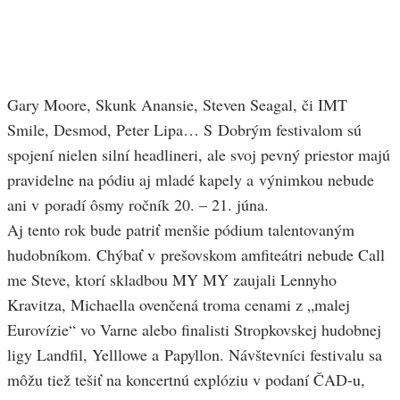
Gary Moore, Skunk Anansie, Steven Seagal, či IMT
Smile, Desmod, Peter Lipa… S Dobrým festivalom sú
spojení nielen silní headlineri, ale svoj pevný priestor majú
pravidelne na pódiu aj mladé kapely a výnimkou nebude
ani v poradí ôsmy ročník 20. – 21. júna.
Aj tento rok bude patriť menšie pódium talentovaným
hudobníkom. Chýbať v prešovskom amfiteátri nebude Call
me Steve, ktorí skladbou MY MY zaujali Lennyho
Kravitza, Michaella ovenčená troma cenami z „malej
Eurovízie“ vo Varne alebo finalisti Stropkovskej hudobnej
ligy Landfil, Yelllowe a Papyllon. Návštevníci festivalu sa
môžu tiež tešiť na koncertnú explóziu v podaní ČAD-u,