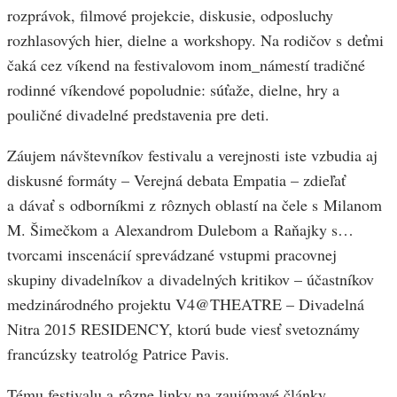
rozprávok, filmové projekcie, diskusie, odposluchy
rozhlasových hier, dielne a workshopy. Na rodičov s deťmi
čaká cez víkend na festivalovom inom_námestí tradičné
rodinné víkendové popoludnie: súťaže, dielne, hry a
pouličné divadelné predstavenia pre deti.
Záujem návštevníkov festivalu a verejnosti iste vzbudia aj
diskusné formáty – Verejná debata Empatia – zdieľať
a dávať s odborníkmi z rôznych oblastí na čele s Milanom
M. Šimečkom a Alexandrom Dulebom a Raňajky s…
tvorcami inscenácií sprevádzané vstupmi pracovnej
skupiny divadelníkov a divadelných kritikov – účastníkov
medzinárodného projektu V4@THEATRE – Divadelná
Nitra 2015 RESIDENCY, ktorú bude viesť svetoznámy
francúzsky teatrológ Patrice Pavis.
Tému festivalu a rôzne linky na zaujímavé články