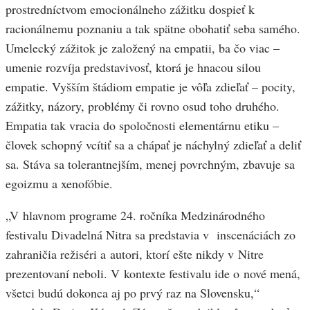
prostredníctvom emocionálneho zážitku dospieť k
racionálnemu poznaniu a tak spätne obohatiť seba samého.
Umelecký zážitok je založený na empatii, ba čo viac –
umenie rozvíja predstavivosť, ktorá je hnacou silou
empatie. Vyšším štádiom empatie je vôľa zdieľať – pocity,
zážitky, názory, problémy či rovno osud toho druhého.
Empatia tak vracia do spoločnosti elementárnu etiku –
človek schopný vcítiť sa a chápať je náchylný zdieľať a deliť
sa. Stáva sa tolerantnejším, menej povrchným, zbavuje sa
egoizmu a xenofóbie.
„V hlavnom programe 24. ročníka Medzinárodného
festivalu Divadelná Nitra sa predstavia v inscenáciách zo
zahraničia režiséri a autori, ktorí ešte nikdy v Nitre
prezentovaní neboli. V kontexte festivalu ide o nové mená,
všetci budú dokonca aj po prvý raz na Slovensku,“