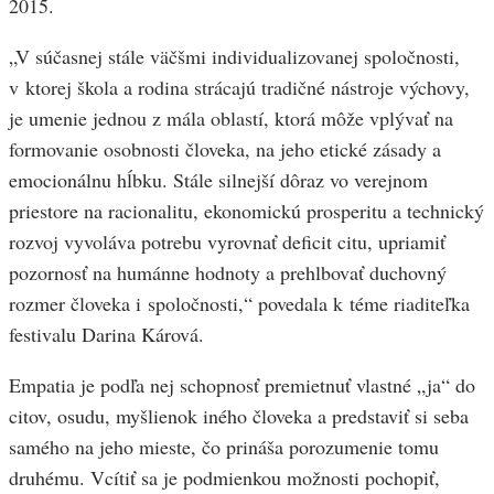
2015.
„V súčasnej stále väčšmi individualizovanej spoločnosti,
v ktorej škola a rodina strácajú tradičné nástroje výchovy,
je umenie jednou z mála oblastí, ktorá môže vplývať na
formovanie osobnosti človeka, na jeho etické zásady a
emocionálnu hĺbku. Stále silnejší dôraz vo verejnom
priestore na racionalitu, ekonomickú prosperitu a technický
rozvoj vyvoláva potrebu vyrovnať deficit citu, upriamiť
pozornosť na humánne hodnoty a prehlbovať duchovný
rozmer človeka i spoločnosti,“ povedala k téme riaditeľka
festivalu Darina Kárová.
Empatia je podľa nej schopnosť premietnuť vlastné „ja“ do
citov, osudu, myšlienok iného človeka a predstaviť si seba
samého na jeho mieste, čo prináša porozumenie tomu
druhému. Vcítiť sa je podmienkou možnosti pochopiť,