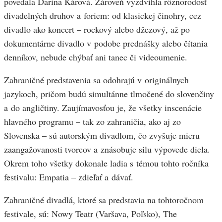
povedala Darina Kárová. Zároveň vyzdvihla rôznorodosť
divadelných druhov a foriem: od klasickej činohry, cez
divadlo ako koncert – rockový alebo džezový, až po
dokumentárne divadlo v podobe prednášky alebo čítania
denníkov, nebude chýbať ani tanec či videoumenie.
Zahraničné predstavenia sa odohrajú v originálnych
jazykoch, pričom budú simultánne tlmočené do slovenčiny
a do angličtiny. Zaujímavosťou je, že všetky inscenácie
hlavného programu – tak zo zahraničia, ako aj zo
Slovenska – sú autorským divadlom, čo zvyšuje mieru
zaangažovanosti tvorcov a znásobuje silu výpovede diela.
Okrem toho všetky dokonale ladia s témou tohto ročníka
festivalu: Empatia – zdieľať a dávať.
Zahraničné divadlá, ktoré sa predstavia na tohtoročnom
festivale, sú: Nowy Teatr (Varšava, Poľsko), The