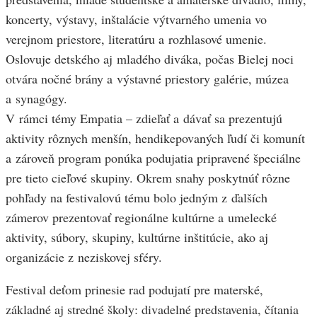
koncerty, výstavy, inštalácie výtvarného umenia vo
verejnom priestore, literatúru a rozhlasové umenie.
Oslovuje detského aj mladého diváka, počas Bielej noci
otvára nočné brány a výstavné priestory galérie, múzea
a synagógy.
V rámci témy Empatia – zdieľať a dávať sa prezentujú
aktivity rôznych menšín, hendikepovaných ľudí či komunít
a zároveň program ponúka podujatia pripravené špeciálne
pre tieto cieľové skupiny. Okrem snahy poskytnúť rôzne
pohľady na festivalovú tému bolo jedným z ďalších
zámerov prezentovať regionálne kultúrne a umelecké
aktivity, súbory, skupiny, kultúrne inštitúcie, ako aj
organizácie z neziskovej sféry.
Festival deťom prinesie rad podujatí pre materské,
základné aj stredné školy: divadelné predstavenia, čítania