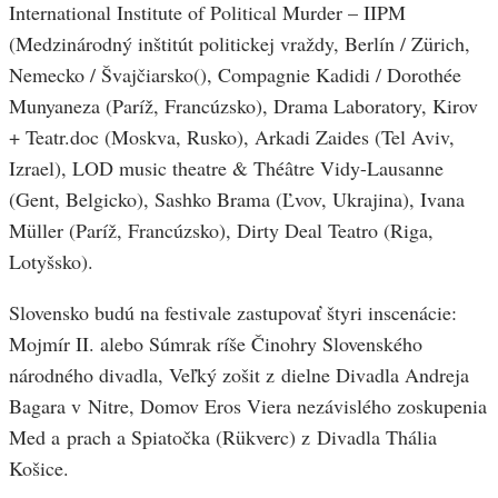
International Institute of Political Murder – IIPM
(Medzinárodný inštitút politickej vraždy, Berlín / Zürich,
Nemecko / Švajčiarsko(), Compagnie Kadidi / Dorothée
Munyaneza (Paríž, Francúzsko), Drama Laboratory, Kirov
+ Teatr.doc (Moskva, Rusko), Arkadi Zaides (Tel Aviv,
Izrael), LOD music theatre & Théâtre Vidy-Lausanne
(Gent, Belgicko), Sashko Brama (Ľvov, Ukrajina), Ivana
Müller (Paríž, Francúzsko), Dirty Deal Teatro (Riga,
Lotyšsko).
Slovensko budú na festivale zastupovať štyri inscenácie:
Mojmír II. alebo Súmrak ríše Činohry Slovenského
národného divadla, Veľký zošit z dielne Divadla Andreja
Bagara v Nitre, Domov Eros Viera nezávislého zoskupenia
Med a prach a Spiatočka (Rükverc) z Divadla Thália
Košice.