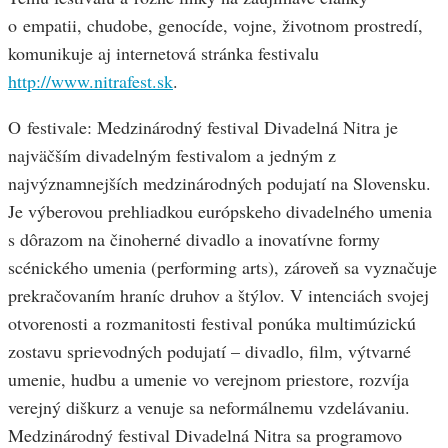
o empatii, chudobe, genocíde, vojne, životnom prostredí,
komunikuje aj internetová stránka festivalu
http://www.nitrafest.sk
.
O festivale: Medzinárodný festival Divadelná Nitra je
najväčším divadelným festivalom a jedným z
najvýznamnejších medzinárodných podujatí na Slovensku.
Je výberovou prehliadkou európskeho divadelného umenia
s dôrazom na činoherné divadlo a inovatívne formy
scénického umenia (performing arts), zároveň sa vyznačuje
prekračovaním hraníc druhov a štýlov. V intenciách svojej
otvorenosti a rozmanitosti festival ponúka multimúzickú
zostavu sprievodných podujatí – divadlo, film, výtvarné
umenie, hudbu a umenie vo verejnom priestore, rozvíja
verejný diškurz a venuje sa neformálnemu vzdelávaniu.
Medzinárodný festival Divadelná Nitra sa programovo