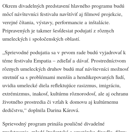
Okrem divadelných predstavení hlavného programu budú
môcť návštevníci festivalu navštíviť aj filmové projekcie,
verejné čítania, výstavy, performancie a inštalácie.
Pripravených je takmer šesťdesiat podujatí z rôznych
umeleckých i spoločenských oblastí.
„Sprievodné podujatia sa v prvom rade budú vyjadrovať k
téme festivalu Empatia – zdieľať a dávať. Prostredníctvom
rôznych umeleckých druhov budú mať návštevníci možnosť
stretnúť sa s problémami menšín a hendikepovaných ľudí,
uvidia umelecké diela reflektujúce rasizmus, imigráciu,
extrémizmus, inakosť, kultúrnu rôznorodosť, ale aj ochranu
životného prostredia či vzťah k domovu aj kultúrnemu
dedičstvu,“ doplnila Darina Kárová.
Sprievodný program prináša pouličné divadelné
predstavenia, mladé študentské a amatérske divadlo, filmy,