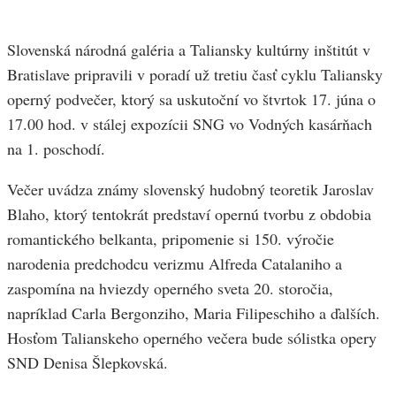
Slovenská národná galéria a Taliansky kultúrny inštitút v
Bratislave pripravili v poradí už tretiu časť cyklu Taliansky
operný podvečer, ktorý sa uskutoční vo štvrtok 17. júna o
17.00 hod. v stálej expozícii SNG vo Vodných kasárňach
na 1. poschodí.
Večer uvádza známy slovenský hudobný teoretik Jaroslav
Blaho, ktorý tentokrát predstaví opernú tvorbu z obdobia
romantického belkanta, pripomenie si 150. výročie
narodenia predchodcu verizmu Alfreda Catalaniho a
zaspomína na hviezdy operného sveta 20. storočia,
napríklad Carla Bergonziho, Maria Filipeschiho a ďalších.
Hosťom Talianskeho operného večera bude sólistka opery
SND Denisa Šlepkovská.