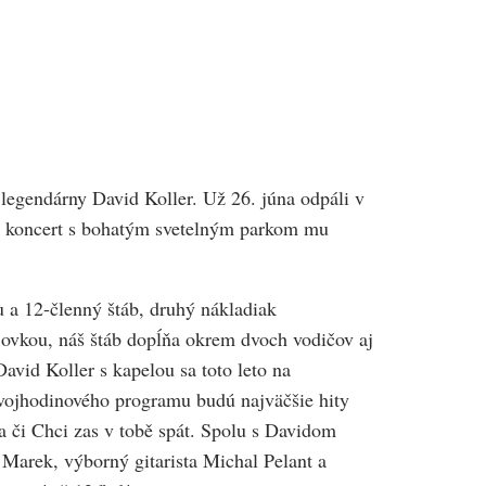
 legendárny David Koller. Už 26. júna odpáli v
alý koncert s bohatým svetelným parkom mu
 a 12-členný štáb, druhý nákladiak
jovkou, náš štáb dopĺňa okrem dvoch vodičov aj
vid Koller s kapelou sa toto leto na
vojhodinového programu budú najväčšie hity
a či Chci zas v tobě spát. Spolu s Davidom
Marek, výborný gitarista Michal Pelant a