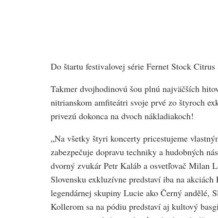
Do štartu festivalovej série Fernet Stock Citr
Takmer dvojhodinovú šou plnú najväčších hitov 
nitrianskom amfiteátri svoje prvé zo štyroch 
privezú dokonca na dvoch nákladiakoch!
„Na všetky štyri koncerty pricestujeme vlastn
zabezpečuje dopravu techniky a hudobných nást
dvorný zvukár Petr Kaláb a osvetľovač Milan L
Slovensku exkluzívne predstaví iba na akciác
legendárnej skupiny Lucie ako Černý andělé, S
Kollerom sa na pódiu predstaví aj kultový bas