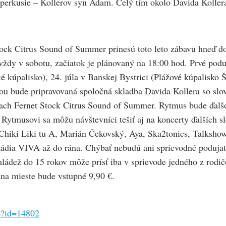
perkusie – Kollerov syn Adam. Celý tím okolo Davida Kollera 
tock Citrus Sound of Summer prinesú toto leto zábavu hneď do
 v sobotu, začiatok je plánovaný na 18:00 hod. Prvé podujati
é kúpalisko), 24. júla v Banskej Bystrici (Plážové kúpalisko Š
ou bude pripravovaná spoločná skladba Davida Kollera so s
ach Fernet Stock Citrus Sound of Summer. Rytmus bude ďalšo
a Rytmusovi sa môžu návštevníci tešiť aj na koncerty ďalších 
 Chiki Liki tu A, Marián Čekovský, Aya, Ska2tonics, Talksho
Rádia VIVA až do rána. Chýbať nebudú ani sprievodné podujatia
ládež do 15 rokov môže prísť iba v sprievode jedného z rodi
, na mieste bude vstupné 9,90 €.
sp?id=14802