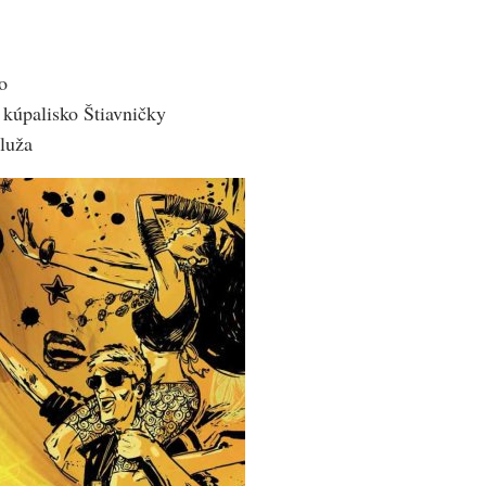
o
úpalisko Štiavničky
luža