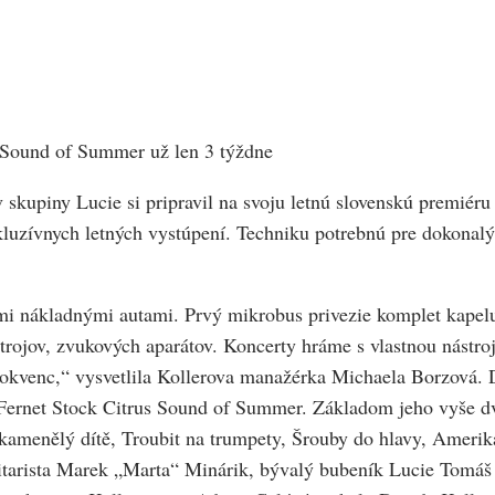
us Sound of Summer už len 3 týždne
skupiny Lucie si pripravil na svoju letnú slovenskú premiéru
exkluzívnych letných vystúpení. Techniku potrebnú pre dokon
ými nákladnými autami. Prvý mikrobus privezie komplet kapelu
rojov, zvukových aparátov. Koncerty hráme s vlastnou nástro
okvenc,“ vysvetlila Kollerova manažérka Michaela Borzová. Da
h Fernet Stock Citrus Sound of Summer. Základom jeho vyše d
kamenělý dítě, Troubit na trumpety, Šrouby do hlavy, Amerik
gitarista Marek „Marta“ Minárik, bývalý bubeník Lucie Tomáš 