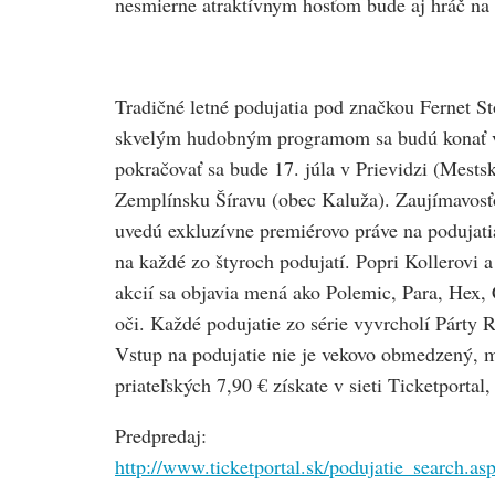
nesmierne atraktívnym hosťom bude aj hráč na 
Tradičné letné podujatia pod značkou Fernet S
skvelým hudobným programom sa budú konať vždy
pokračovať sa bude 17. júla v Prievidzi (Mestsk
Zemplínsku Šíravu (obec Kaluža). Zaujímavosť
uvedú exkluzívne premiérovo práve na podujati
na každé zo štyroch podujatí. Popri Kollerovi 
akcií sa objavia mená ako Polemic, Para, Hex,
oči. Každé podujatie zo série vyvrcholí Párty 
Vstup na podujatie nie je vekovo obmedzený, m
priateľských 7,90 € získate v sieti Ticketportal
Predpredaj:
http://www.ticketportal.sk/podujatie_search.a