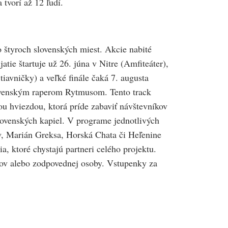
tvorí až 12 ľudí.
 štyroch slovenských miest. Akcie nabité
e štartuje už 26. júna v Nitre (Amfiteáter),
tiavničky) a veľké finále čaká 7. augusta
lovenským raperom Rytmusom. Tento track
u hviezdou, ktorá príde zabaviť návštevníkov
slovenských kapiel. V programe jednotlivých
w, Marián Greksa, Horská Chata či Heľenine
, ktoré chystajú partneri celého projektu.
čov alebo zodpovednej osoby. Vstupenky za