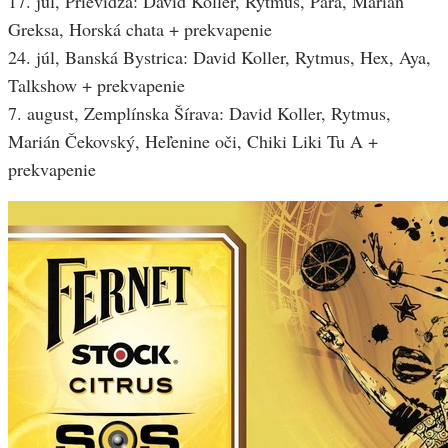
17. júl, Prievidza: David Koller, Rytmus, Para, Marián
Greksa, Horská chata + prekvapenie
24. júl, Banská Bystrica: David Koller, Rytmus, Hex, Aya,
Talkshow + prekvapenie
7. august, Zemplínska Šírava: David Koller, Rytmus,
Marián Čekovský, Heľenine oči, Chiki Liki Tu A +
prekvapenie