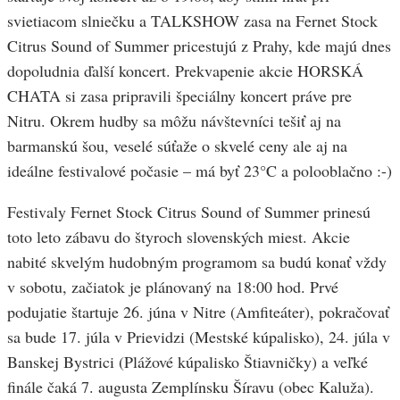
svietiacom slniečku a TALKSHOW zasa na Fernet Stock
Citrus Sound of Summer pricestujú z Prahy, kde majú dnes
dopoludnia ďalší koncert. Prekvapenie akcie HORSKÁ
CHATA si zasa pripravili špeciálny koncert práve pre
Nitru. Okrem hudby sa môžu návštevníci tešiť aj na
barmanskú šou, veselé súťaže o skvelé ceny ale aj na
ideálne festivalové počasie – má byť 23°C a polooblačno :-)
Festivaly Fernet Stock Citrus Sound of Summer prinesú
toto leto zábavu do štyroch slovenských miest. Akcie
nabité skvelým hudobným programom sa budú konať vždy
v sobotu, začiatok je plánovaný na 18:00 hod. Prvé
podujatie štartuje 26. júna v Nitre (Amfiteáter), pokračovať
sa bude 17. júla v Prievidzi (Mestské kúpalisko), 24. júla v
Banskej Bystrici (Plážové kúpalisko Štiavničky) a veľké
finále čaká 7. augusta Zemplínsku Šíravu (obec Kaluža).