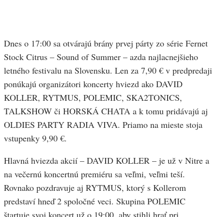
Dnes o 17:00 sa otvárajú brány prvej párty zo série Fernet
Stock Citrus – Sound of Summer – azda najlacnejšieho
letného festivalu na Slovensku. Len za 7,90 € v predpredaji
ponúkajú organizátori koncerty hviezd ako DAVID
KOLLER, RYTMUS, POLEMIC, SKA2TONICS,
TALKSHOW či HORSKÁ CHATA a k tomu pridávajú aj
OLDIES PARTY RADIA VIVA. Priamo na mieste stoja
vstupenky 9,90 €.
Hlavná hviezda akcií – DAVID KOLLER – je už v Nitre a
na večernú koncertnú premiéru sa veľmi, veľmi teší.
Rovnako pozdravuje aj RYTMUS, ktorý s Kollerom
predstaví hneď 2 spoločné veci. Skupina POLEMIC
štartuje svoj koncert už o 19:00, aby stihli hrať pri