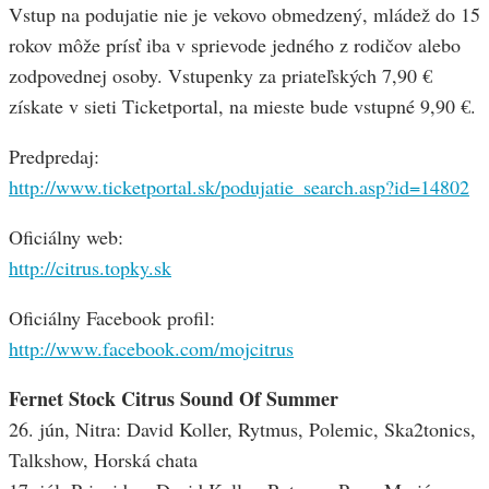
Vstup na podujatie nie je vekovo obmedzený, mládež do 15
rokov môže prísť iba v sprievode jedného z rodičov alebo
zodpovednej osoby. Vstupenky za priateľských 7,90 €
získate v sieti Ticketportal, na mieste bude vstupné 9,90 €.
Predpredaj:
http://www.ticketportal.sk/podujatie_search.asp?id=14802
Oficiálny web:
http://citrus.topky.sk
Oficiálny Facebook profil:
http://www.facebook.com/mojcitrus
Fernet Stock Citrus Sound Of Summer
26. jún, Nitra: David Koller, Rytmus, Polemic, Ska2tonics,
Talkshow, Horská chata