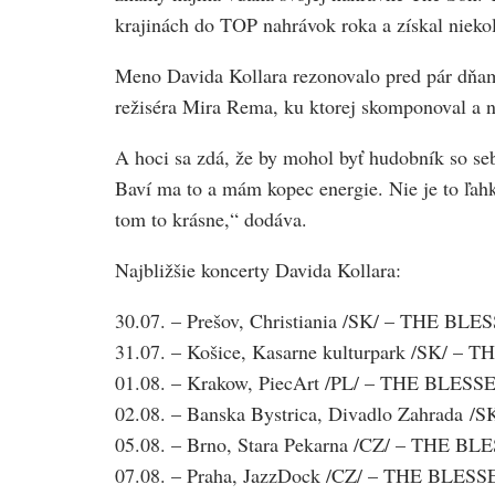
krajinách do TOP nahrávok roka a získal nieko
Meno Davida Kollara rezonovalo pred pár dňa
režiséra Mira Rema, ku ktorej skomponoval a 
A hoci sa zdá, že by mohol byť hudobník so sebo
Baví ma to a mám kopec energie. Nie je to ľahk
tom to krásne,“ dodáva.
Najbližšie koncerty Davida Kollara:
30.07. – Prešov, Christiania /SK/ – THE B
31.07. – Košice, Kasarne kulturpark /SK/ 
01.08. – Krakow, PiecArt /PL/ – THE BLES
02.08. – Banska Bystrica, Divadlo Zahrada
05.08. – Brno, Stara Pekarna /CZ/ – THE 
07.08. – Praha, JazzDock /CZ/ – THE BLES