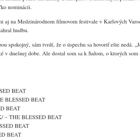
ľko nominácii.
mi aj na Medzinárodnom filmovom festivale v Karlových Va
nahral hudbu.
u spokojný, sám tvrdí, že o úspechu sa hovoriť ešte nedá. „Je 
é v dnešnej dobe. Ale dostal som sa k ľudom, o ktorých som m
LESSED BEAT
– THE BLESSED BEAT
SED BEAT
 /SK/ – THE BLESSED BEAT
BLESSED BEAT
SED BEAT