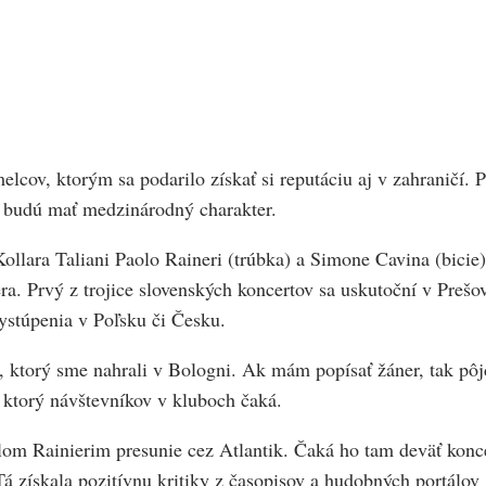
elcov, ktorým sa podarilo získať si reputáciu aj v zahraničí
äť budú mať medzinárodný charakter.
llara Taliani Paolo Raineri (trúbka) a Simone Cavina (bicie)
ra. Prvý z trojice slovenských koncertov sa uskutoční v Prešov
vystúpenia v Poľsku či Česku.
, ktorý sme nahrali v Bologni. Ak mám popísať žáner, tak p
 ktorý návštevníkov v kluboch čaká.
lom Rainierim presunie cez Atlantik. Čaká ho tam deväť konc
 získala pozitívnu kritiky z časopisov a hudobných portálov 