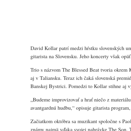
David Kollar patrí medzi hŕstku slovenských um
gitarista na Slovensku. Jeho koncerty však op
Trio s názvom The Blessed Beat tvoria okrem Ko
aj v Taliansku. Teraz ich čaká slovenská premié
Banskej Bystrici. Pomedzi to Kollar stihne aj 
„Budeme improvizovať a hrať niečo z materiálu
avantgardnú hudbu,“ opisuje gitarista program,
Začiatkom októbra sa muzikant spoločne s Pao
známy najmä vďaka svojej nahrávke The Son. Tá