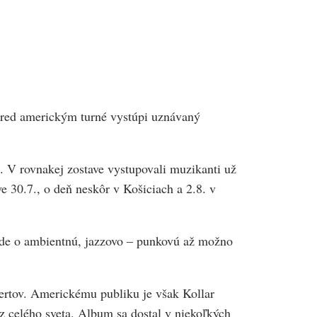
. Pred americkým turné vystúpi uznávaný
. V rovnakej zostave vystupovali muzikanti už
e 30.7., o deň neskôr v Košiciach a 2.8. v
ôjde o ambientnú, jazzovo – punkovú až možno
ertov. Americkému publiku je však Kollar
z celého sveta. Album sa dostal v niekoľkých