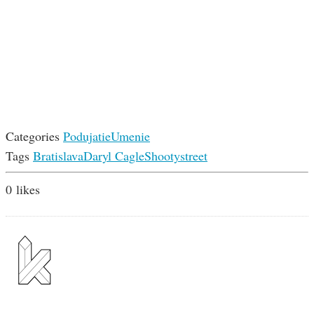
Categories
Podujatie
Umenie
Tags
Bratislava
Daryl Cagle
Shooty
street
0
likes