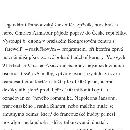
Legendární francouzský šansoniér, zpěvák, hudebník a
herec Charles Aznavour přijede poprvé do České republiky.
Vystoupí 6. dubna v pražském Kongresovém centru s
“farewell” – rozlučkovým – programem, při kterém zpívá
nejznámější písně ze své bohaté hudební kariéry. Ve svých
91 letech je Charles Aznavour jednou z největších žijících
osobností světové hudby, zpívá v osmi jazycích, za svou
osmdesátiletou kariéru složil přes 1.000 písní, nahrál
desítky alb, jichž prodal přes 100 milionů kopií. Je
označován za “nového romantika, Napoleona šansonu,
francouzského Franka Sinatru, nebo malého muže se
smutnýma očima, který do francouzské hudby přinesl
nostalgii, melancholii i dříve tabuizovaná témata”.