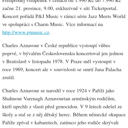
Předprodej vstupenek v cenách od 1.990 Kč do 7.990 Kč
začne 21. prosince, 9.00, exkluzivně v síti Ticketportal.
Koncert pořádá P&J Music v rámci série Jazz Meets World
ve spolupráci s Charm Music. Více informací na
http://www.pjmusic.cz
.
Charles Aznavour v České republice vystoupí vůbec
poprvé, v bývalém Československu koncertoval jen jednou
v Bratislavě v listopadu 1978. V Praze měl vystoupit v
roce 1969, koncert ale v souvislosti se smrtí Jana Palacha
zrušil.
Charles Aznavour se narodil v roce 1924 v Paříži jako
Shahnour Varenagh Aznavourian arménským rodičům,
kteří uprchli z vlasti před genocidou. V 9 letech odešel ze
školy a stal se z něj dětský herec. Během německé okupace
Paříže zpíval v kabaretech, zatímco jeho rodiče skrývali