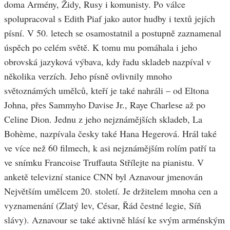
doma Armény, Židy, Rusy i komunisty. Po válce
spolupracoval s Edith Piaf jako autor hudby i textů jejích
písní. V 50. letech se osamostatnil a postupně zaznamenal
úspěch po celém světě. K tomu mu pomáhala i jeho
obrovská jazyková výbava, kdy řadu skladeb nazpíval v
několika verzích. Jeho písně ovlivnily mnoho
světoznámých umělců, kteří je také nahráli – od Eltona
Johna, přes Sammyho Davise Jr., Raye Charlese až po
Celine Dion. Jednu z jeho nejznámějších skladeb, La
Bohème, nazpívala česky také Hana Hegerová. Hrál také
ve více než 60 filmech, k asi nejznámějším rolím patří ta
ve snímku Francoise Truffauta Střílejte na pianistu. V
anketě televizní stanice CNN byl Aznavour jmenován
Největším umělcem 20. století. Je držitelem mnoha cen a
vyznamenání (Zlatý lev, César, Řád čestné legie, Síň
slávy). Aznavour se také aktivně hlásí ke svým arménským