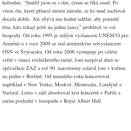
kořenům. “Smířil jsem se s tím, čemu se říká osud. Po
všem zlu, které přinesl mému národu, se ke mně zachoval
docela dobře. Ale zbývá mu hodně udělat, aby pomohl
těm, kdo čekají ještě na jednu šanci,” prohlásil ve své
biografii. Od roku 1995 je stálým vyslancem UNESCO pro
Arménii a v roce 2009 se stal arménským velvyslancem
OSN ve Švýcarsku. Od roku 2006 vystupuje po celém
světě v rámci rozlučkového turné, loni nazpíval duet se
zpěvačkou ZAZ a své 90. narozeniny oslavil loni v květnu
na pódiu v Berlíně. Od minulého roku koncertoval
například v New Yorku, Moskvě, Montrealu, Londýně a
Varšavě. Letos v září absolvoval šest koncertů v Paříži a
zatím poslední v listopadu v Royal Albert Hall.