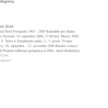
lógovia. ​
ich Štreit
ich Štreit Fotografie 1965 – 2005 Kalendáře pro Jindru
ita Vernisáž: 19. september 2006, 17.00 hod. Miesto: SNG,
Ľ. Štúra 4, Esterházyho palác, 2., 3. posch. Trvanie
avy: 20. september – 12. november 2006 Kurátor výstavy:
š Pospěch Odborná spolupráca za SNG: Aurel Hrabušický
ava sa koná pod záštitou…
9/2006
odujatie"