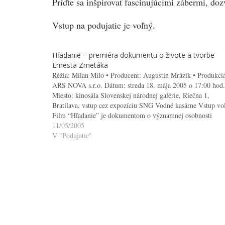
Príďte sa inšpirovať fascinujúcimi zábermi, dozv
Vstup na podujatie je voľný.
Hľadanie – premiéra dokumentu o živote a tvorbe
Ernesta Zmetáka
Réžia: Milan Milo • Producent: Augustín Mrázik • Produkci
ARS NOVA s.r.o. Dátum: streda 18. mája 2005 o 17:00 hod.
Miesto: kinosála Slovenskej národnej galérie, Riečna 1,
Bratilava, vstup cez expozíciu SNG Vodné kasárne Vstup vo
Film “Hľadanie” je dokumentom o významnej osobnosti
slovenského moderného maliarstva Ernestovi Zmetákovi
11/05/2005
poskytuje pohľad…
V "Podujatie"