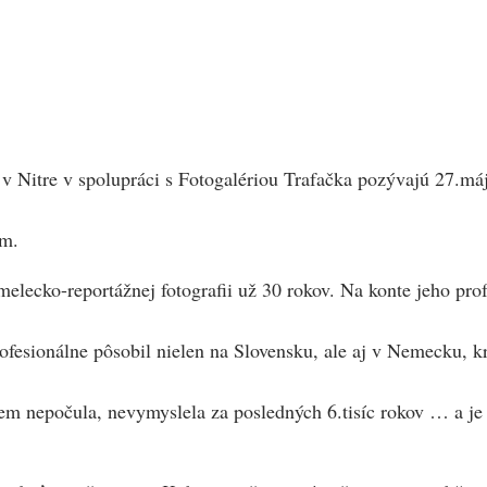
v Nitre v spolupráci s Fotogalériou Trafačka pozývajú 27.má
om.
ko-reportážnej fotografii už 30 rokov. Na konte jeho profesi
 Profesionálne pôsobil nielen na Slovensku, ale aj v Nemecku,
em nepočula, nevymyslela za posledných 6.tisíc rokov … a je