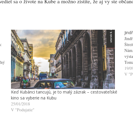
edieť sa o živote na Kube a možno zistíte, že aj vy ste občano
Jindř
Jindř
a:
Štre
Nám. 
výst
ľný
Tomá
Výst
19/0
V "P
Keď Kubánci tancujú, je to malý zázrak – cestovateľské
kino sa vyberie na Kubu
25/01/2018
V "Podujatie"