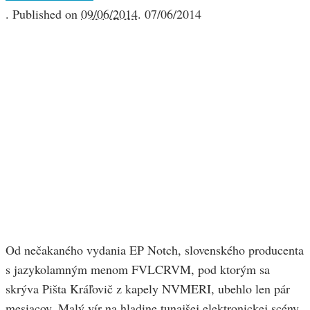
.
Published on
09/06/2014
.
07/06/2014
Od nečakaného vydania EP Notch, slovenského producenta
s jazykolamným menom FVLCRVM, pod ktorým sa
skrýva Pišta Kráľovič z kapely NVMERI, ubehlo len pár
mesiacov. Malý vír na hladine tunajšej elektronickej scény,