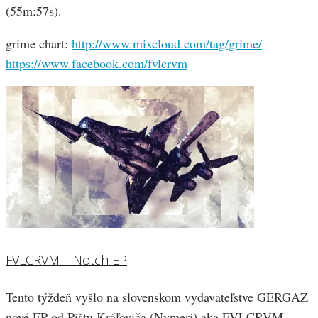
(55m:57s).
grime chart:
http://www.mixcloud.com/tag/grime/
https://www.facebook.com/fvlcrvm
FVLCRVM – Notch EP
Tento týždeň vyšlo na slovenskom vydavateľstve GERGAZ
nové EP od Pištu Kráľoviča (Nvmeri) aka FVLCRVM.