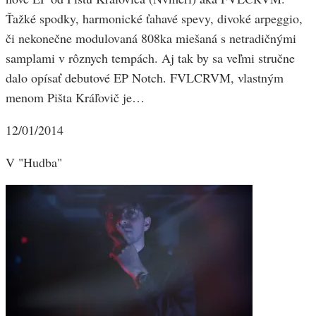
Ťažké spodky, harmonické ťahavé spevy, divoké arpeggio,
či nekonečne modulovaná 808ka miešaná s netradičnými
samplami v rôznych tempách. Aj tak by sa veľmi stručne
dalo opísať debutové EP Notch. FVLCRVM, vlastným
menom Pišta Kráľovič je…
12/01/2014
V "Hudba"