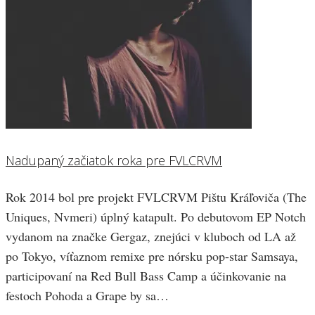
Nadupaný začiatok roka pre FVLCRVM
Rok 2014 bol pre projekt FVLCRVM Pištu Kráľoviča (The
Uniques, Nvmeri) úplný katapult. Po debutovom EP Notch
vydanom na značke Gergaz, znejúci v kluboch od LA až
po Tokyo, víťaznom remixe pre nórsku pop-star Samsaya,
participovaní na Red Bull Bass Camp a účinkovanie na
festoch Pohoda a Grape by sa…