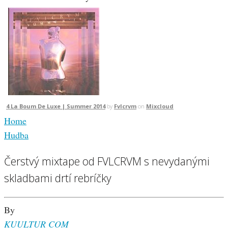
4 La Boum De Luxe | Summer 2014
by
Fvlcrvm
on
Mixcloud
Home
Hudba
Čerstvý mixtape od FVLCRVM s nevydanými
skladbami drtí rebríčky
By
KUULTUR COM