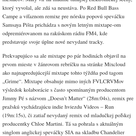
ktorý vyvolal, ale zdá sa neustáva. Po Red Bull Bass
Campe a víťaznom remixe pre nórsku popovú speváčku
Samsaya Pišta prichádza s novým letným mixtape-om
odpremiérovanom na rakúskom rádiu FM4, kde
predstavuje svoje úplne nové nevydané tracky.
Prekvapujúco sa ale mixtape po pár hodinách objavil na
prvom mieste v žánrovom rebríčku na stránke Mixcloud
ako najnapredujúcejší mixtape tohto týždňa pod tagom
„Grime“. Mixtape obsahuje mimo iných FVLCRVMov
výsledok kolaborácie s často spomínaným producentom
Jimmy Pé s názvom „Doesn’t Matter“ (28m:04s), remix pre
pražskú vychádzajúcu indie hviezdu Videos – Run
(19m:15s), či zatiaľ nevydaný remix od mladučkej poľskej
producentky Chloe Martini. Tá sa pohrala s aktuálným
singlom anglickej speváčky SIA na skladbu Chandelier