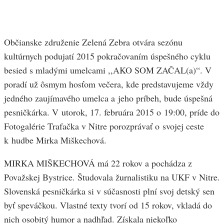
Občianske združenie Zelená Zebra otvára sezónu
kultúrnych podujatí 2015 pokračovaním úspešného cyklu
besied s mladými umelcami ,,AKO SOM ZAČAL(a)“. V
poradí už ôsmym hosťom večera, kde predstavujeme vždy
jedného zaujímavého umelca a jeho príbeh, bude úspešná
pesničkárka. V utorok, 17. februára 2015 o 19:00, príde do
Fotogalérie Trafačka v Nitre porozprávať o svojej ceste
k hudbe Mirka Miškechová.
MIRKA MIŠKECHOVÁ má 22 rokov a pochádza z
Považskej Bystrice. Študovala žurnalistiku na UKF v Nitre.
Slovenská pesničkárka si v súčasnosti plní svoj detský sen
byť speváčkou. Vlastné texty tvorí od 15 rokov, vkladá do
nich osobitý humor a nadhľad. Získala niekoľko