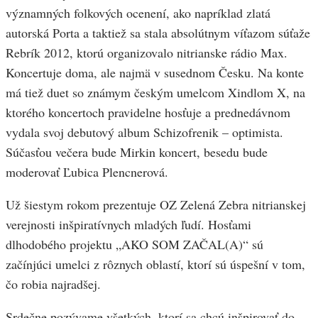
významných folkových ocenení, ako napríklad zlatá
autorská Porta a taktiež sa stala absolútnym víťazom súťaže
Rebrík 2012, ktorú organizovalo nitrianske rádio Max.
Koncertuje doma, ale najmä v susednom Česku. Na konte
má tiež duet so známym českým umelcom Xindlom X, na
ktorého koncertoch pravidelne hosťuje a prednedávnom
vydala svoj debutový album Schizofrenik – optimista.
Súčasťou večera bude Mirkin koncert, besedu bude
moderovať Ľubica Plencnerová.
Už šiestym rokom prezentuje OZ Zelená Zebra nitrianskej
verejnosti inšpiratívnych mladých ľudí. Hosťami
dlhodobého projektu „AKO SOM ZAČAL(A)“ sú
začínjúci umelci z rôznych oblastí, ktorí sú úspešní v tom,
čo robia najradšej.
Srdečne pozývame všetkých, ktorí sa chcú inšpirovať do